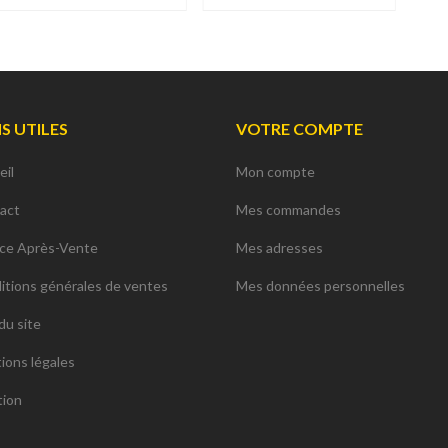
NS UTILES
VOTRE COMPTE
eil
Mon compte
act
Mes commandes
ice Après-Vente
Mes adresses
itions générales de ventes
Mes données personnelles
du site
ions légales
tion