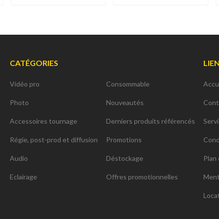
CATÉGORIES
LIE
Vidéo pro
Consommable
Accu
Photo
Nouveautés
Cont
Accessoires tournage
Derniers produits référencés
Serv
Régie, post-prod et diffusion
Promotions
Cond
Audio
Déstockage
Plan 
Eclairage
Offres promotionnelles
Ment
Loca