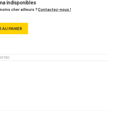
a indisponibles
moins cher ailleurs ?
Contactez-nous !
 AU PANIER
04780