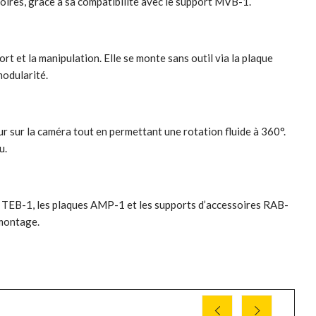
soires, grâce à sa compatibilité avec le support MVB-1.
 et la manipulation. Elle se monte sans outil via la plaque
modularité.
 sur la caméra tout en permettant une rotation fluide à 360°.
u.
 TEB-1, les plaques AMP-1 et les supports d’accessoires RAB-
 montage.