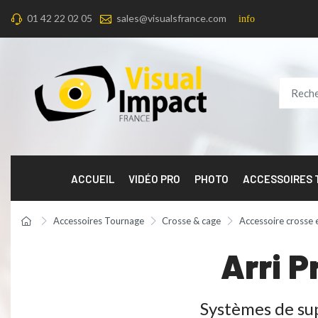
01 42 22 02 05
sales@visualsfrance.com
info
ACCUEIL
VIDÉO PRO
PHOTO
ACCESSOIRES
Accessoires Tournage
Crosse & cage
Accessoire crosse 
Arri P
Systèmes de su