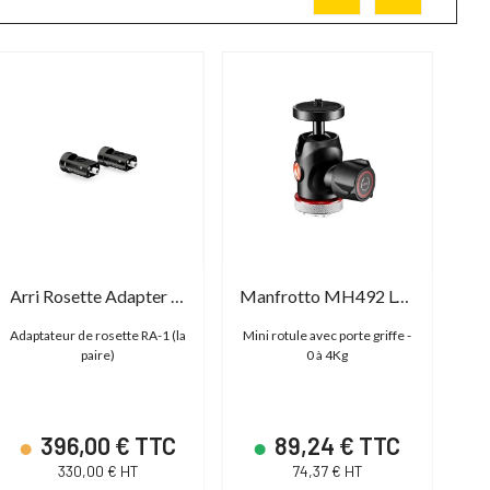
Arri Rosette Adapter RA-1
Manfrotto MH492 LCD BH
Adaptateur de rosette RA-1 (la
Mini rotule avec porte griffe -
Lot
paire)
0 à 4Kg
396,00 € TTC
89,24 € TTC
330,00 € HT
74,37 € HT