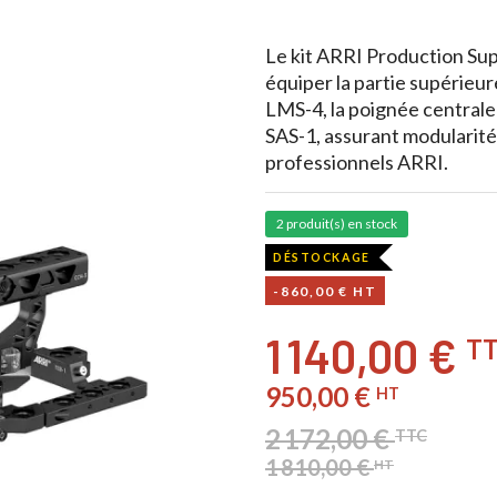
Le kit ARRI Production Sup
équiper la partie supérieu
LMS-4, la poignée central
SAS-1, assurant modularité,
professionnels ARRI.
2 produit(s) en stock
DÉSTOCKAGE
-860,00 € HT
1 140,00 €
T
950,00 €
HT
2 172,00 €
TTC
1 810,00 €
HT