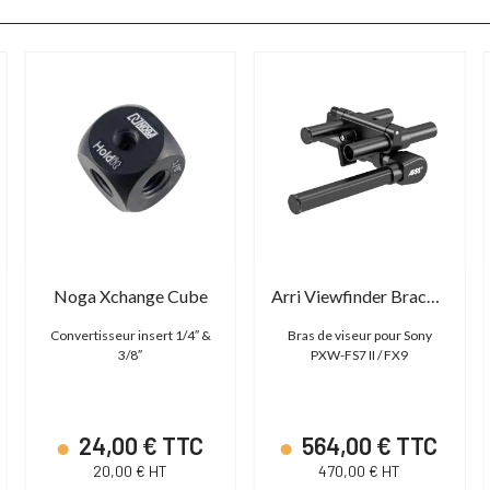
Noga Xchange Cube
Arri Viewfinder Bracket for Sony FS7II / FX9
Convertisseur insert 1/4″ &
Bras de viseur pour Sony
3/8″
PXW-FS7 II / FX9
24,00 € TTC
564,00 € TTC
20,00 € HT
470,00 € HT