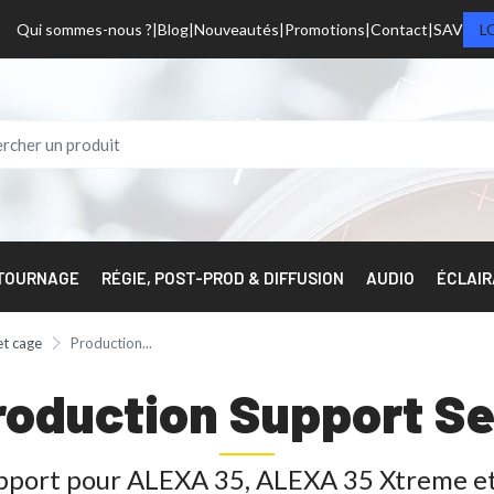
Qui sommes-nous ?
Blog
Nouveautés
Promotions
Contact
SAV
L
 TOURNAGE
RÉGIE, POST-PROD & DIFFUSION
AUDIO
ÉCLAI
et cage
Production...
roduction Support Se
pport pour ALEXA 35, ALEXA 35 Xtreme e