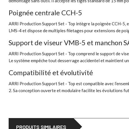
démontage sans outil. Il accepte les tiges standard de 15 mm po
Poignée centrale CCH-5
ARRI Production Support Set - Top intègre la poignée CCH-5, erg
LMS-4 et dispose de multiples filetages pour extensions de poig
Support de viseur VMB-5 et manchon S
ARRI Production Support Set - Top comprend le support de viseu
Le système empêche tout desserrage accidentel et maintient une 
Compatibilité et évolutivité
ARRI Production Support Set - Top est compatible avec l’ense
2. Sa conception ouverte et modulaire facilite les évolutions f
PRODUITS SIMILAIRES