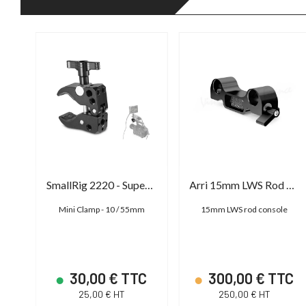
Arri Viewfinder Attachment Bracket VAB-1
SmallRig 2220 - Super Clamp
Arri 15mm LWS Rod Console
5mm
Mini Clamp - 10 / 55mm
15mm LWS rod console
TC
30,00 € TTC
300,00 € TTC
25,00 € HT
250,00 € HT