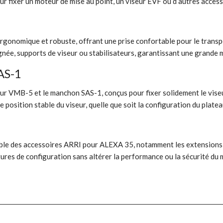
ur fixer un moteur de mise au point, un viseur EVF ou d’autres acces
onomique et robuste, offrant une prise confortable pour le transport
née, supports de viseur ou stabilisateurs, garantissant une grande 
AS-1
r VMB-5 et le manchon SAS-1, conçus pour fixer solidement le viseur
position stable du viseur, quelle que soit la configuration du platea
mble des accessoires ARRI pour ALEXA 35, notamment les extensions
utures de configuration sans altérer la performance ou la sécurité du