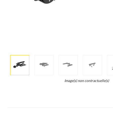
More
×
info
Legend...
Image(s) non contractuelle(s)
Whait
for
it.