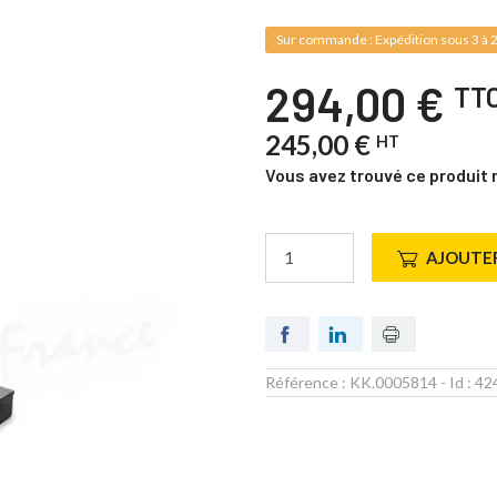
Sur commande : Expédition sous 3 à 2
294,00 €
TT
245,00 €
HT
Vous avez trouvé ce produit 
AJOUTER
Référence :
KK.0005814
- Id :
42