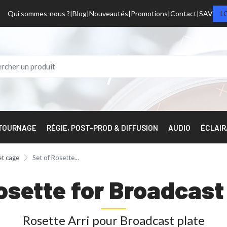
Qui sommes-nous ?
Blog
Nouveautés
Promotions
Contact
SAV
L
 TOURNAGE
RÉGIE, POST-PROD & DIFFUSION
AUDIO
ÉCLAI
et cage
Set of Rosette...
Rosette for Broadca
Rosette Arri pour Broadcast plate