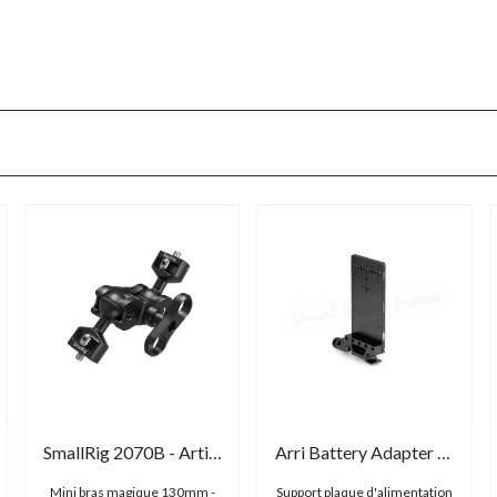
SmallRig 2070B - Articulating Arm with Double Ballheads
Arri Battery Adapter Plate BAP-1
Mini bras magique 130mm -
Support plaque d'alimentation