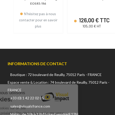
EOS R5 / R6
N'hésitez pas à nous
C
126,00 € TTC
contacter pour en savoir
plus
105,00 € HT
INFORMATIONS DE CONTACT
Boutique : 72 boulevard de Reuilly, 75012 Paris - FRANCE
Continuer sans accepter
Espace vente & Location : 74 boulevard de Reuilly, 75012 Paris -
FRANCE
Sur ce site, nous utilisons
des cookies.
+33 (0) 1 42 22 02 05
sales@visualsfrance.com
L'utilisation de cookies sur un site
internet, doit, au préalable, être déclaré à tous les nouveaux
Matin : de 10h à 12h15 (sauf vendredi 12h)