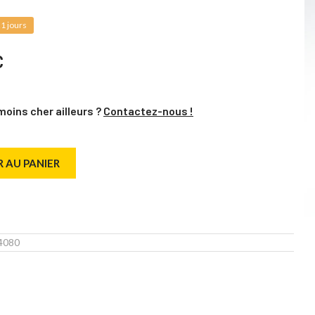
1 jours
C
moins cher ailleurs ?
Contactez-nous !
 AU PANIER
4080