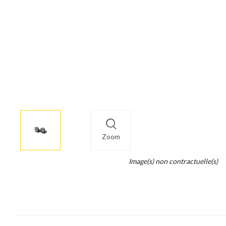
More
×
info
Zoom
Legend...
Image(s) non contractuelle(s)
Whait
for
it.