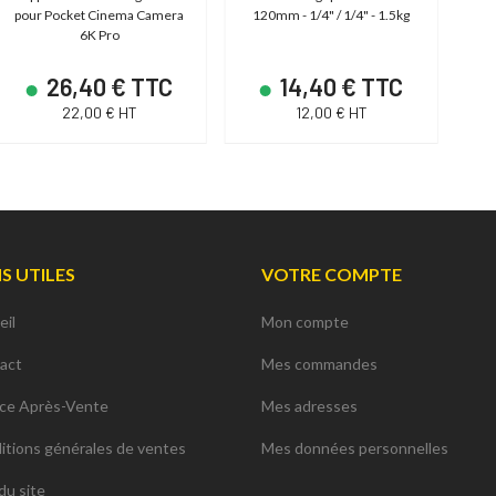
pour Pocket Cinema Camera
120mm - 1/4" / 1/4" - 1.5kg
6K Pro
26,40 € TTC
14,40 € TTC
22,00 € HT
12,00 € HT
NS UTILES
VOTRE COMPTE
eil
Mon compte
act
Mes commandes
ice Après-Vente
Mes adresses
itions générales de ventes
Mes données personnelles
du site