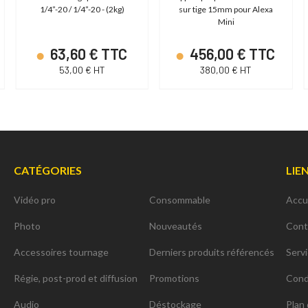
1/4”-20 / 1/4”-20 - (2kg)
sur tige 15mm pour Alexa
Mini
63,60 € TTC
456,00 € TTC
53,00 € HT
380,00 € HT
CATÉGORIES
LIE
Vidéo pro
Consommable
Accu
Photo
Nouveautés
Cont
Accessoires tournage
Derniers produits référencés
Serv
Régie, post-prod et diffusion
Promotions
Cond
Audio
Déstockage
Plan 