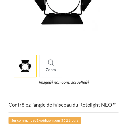
More
×
info
Zoom
Legend...
Whait
Image(s) non contractuelle(s)
for
it.
Contrôlez l'angle de faisceau du Rotolight NEO ™
Sur commande : Expédition sous 3 à 21 jours