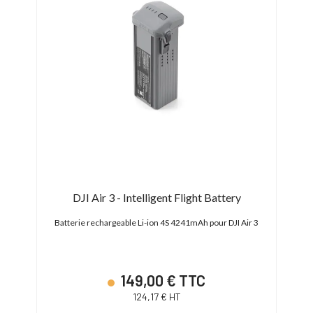
DJI Air 3 - Intelligent Flight Battery
DJI 
pour
Batterie rechargeable Li-ion 4S 4241mAh pour DJI Air 3
149,00 € TTC
124,17 € HT