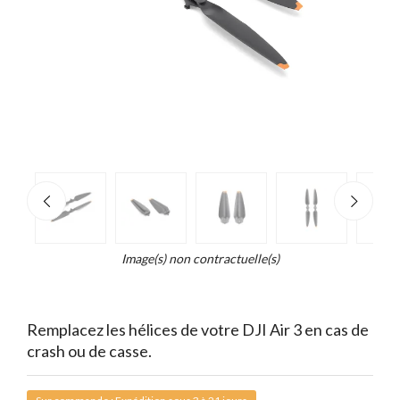
e
×
Zoo
d...
t
Image(s) non contractuelle(s)
Remplacez les hélices de votre DJI Air 3 en cas de
crash ou de casse.