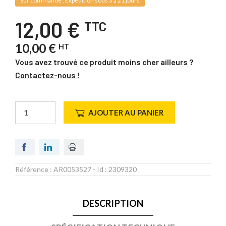
Sur commande : Expédition sous 3 à 21 jours
12,00 €
TTC
10,00 €
HT
Vous avez trouvé ce produit moins cher ailleurs ?
Contactez-nous !
AJOUTER AU PANIER
Référence :
AR0053527
- Id :
2309320
DESCRIPTION