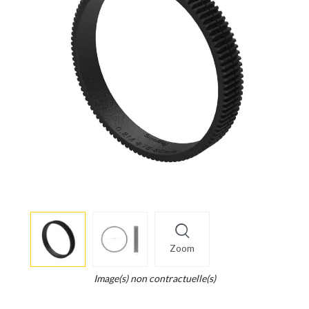
More
×
info
Zoom
Legend...
Whait
Image(s) non contractuelle(s)
for
it.