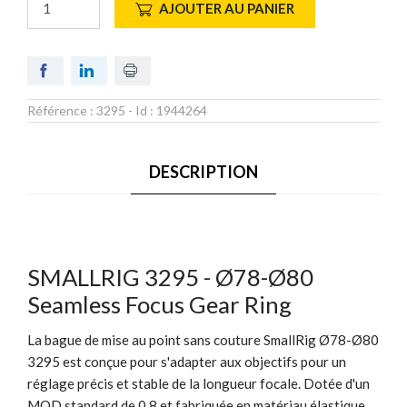
AJOUTER AU PANIER
Référence :
3295
- Id :
1944264
DESCRIPTION
SMALLRIG 3295 - Ø78-Ø80
Seamless Focus Gear Ring
La bague de mise au point sans couture SmallRig Ø78-Ø80
3295 est conçue pour s'adapter aux objectifs pour un
réglage précis et stable de la longueur focale. Dotée d'un
MOD standard de 0,8 et fabriquée en matériau élastique,