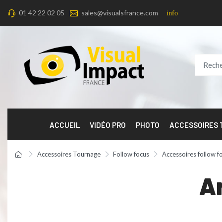
01 42 22 02 05
sales@visualsfrance.com
info
ACCUEIL
VIDÉO PRO
PHOTO
ACCESSOIRES
Accessoires Tournage
Follow focus
Accessoires follow f
Ar