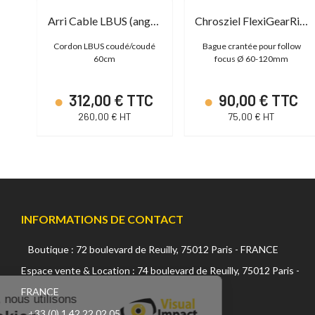
Arri Cable LBUS - LBUS (0.2m/8in)
Arri Cable LBUS (angled) - LBUS (angled) (0.6m/1.9ft)
Chrosziel FlexiGearRing Ø60-120mm
ow
Cordon LBUS coudé/coudé
Bague crantée pour follow
60cm
focus Ø 60-120mm
TC
312,00 € TTC
90,00 € TTC
260,00 € HT
75,00 € HT
INFORMATIONS DE CONTACT
Boutique : 72 boulevard de Reuilly, 75012 Paris - FRANCE
Continuer sans accepter
Espace vente & Location : 74 boulevard de Reuilly, 75012 Paris -
FRANCE
Sur ce site, nous utilisons
+33 (0) 1 42 22 02 05