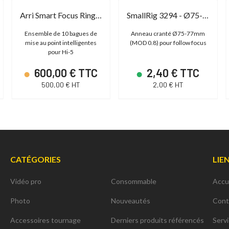
Arri Smart Focus Ring Set
SmallRig 3294 - Ø75-Ø77 Seamless Focus Gear Ring
Ensemble de 10 bagues de
Anneau cranté Ø75-77mm
mise au point intelligentes
(MOD 0.8) pour follow focus
pour Hi-5
600,00 € TTC
2,40 € TTC
500,00 € HT
2,00 € HT
CATÉGORIES
LIE
Vidéo pro
Consommable
Accu
Photo
Nouveautés
Cont
Accessoires tournage
Derniers produits référencés
Serv