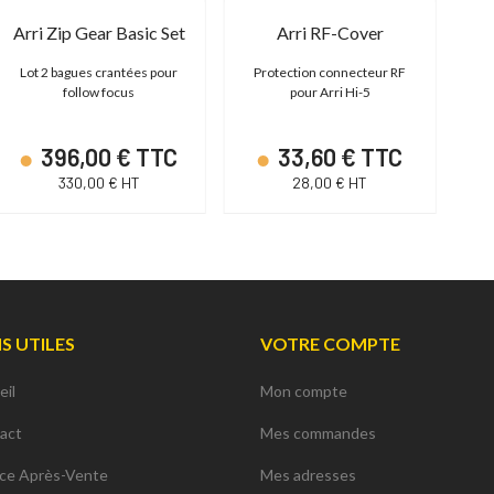
Arri Zip Gear Basic Set
Arri RF-Cover
Lot 2 bagues crantées pour
Protection connecteur RF
A
follow focus
pour Arri Hi-5
(M
396,00 € TTC
33,60 € TTC
330,00 € HT
28,00 € HT
NS UTILES
VOTRE COMPTE
eil
Mon compte
act
Mes commandes
ice Après-Vente
Mes adresses