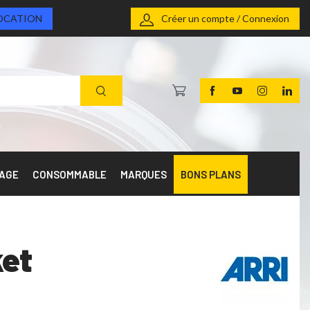
OCATION
Créer un compte / Connexion
RAGE
CONSOMMABLE
MARQUES
BONS PLANS
ket