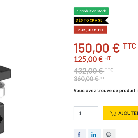
1 produit en stock
DÉSTOCKAGE
-235,00 € HT
150,00 €
TTC
125,00 €
HT
432,00 €
TTC
360,00 €
HT
Vous avez trouvé ce produit 
AJOUTER