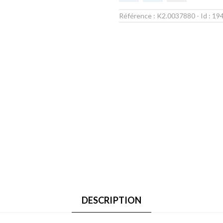
Référence :
K2.0037880
- Id :
19
DESCRIPTION