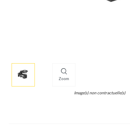
More
×
info
Zoom
Legend...
Image(s) non contractuelle(s)
Whait
for
it.