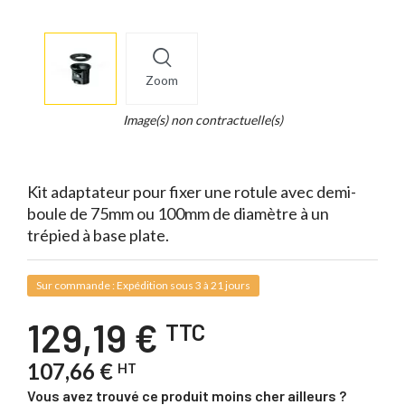
More
×
info
Zoom
Legend...
Whait
Image(s) non contractuelle(s)
for
it.
Kit adaptateur pour fixer une rotule avec demi-
boule de 75mm ou 100mm de diamètre à un
trépied à base plate.
Sur commande : Expédition sous 3 à 21 jours
129,19 €
TTC
107,66 €
HT
Vous avez trouvé ce produit moins cher ailleurs ?