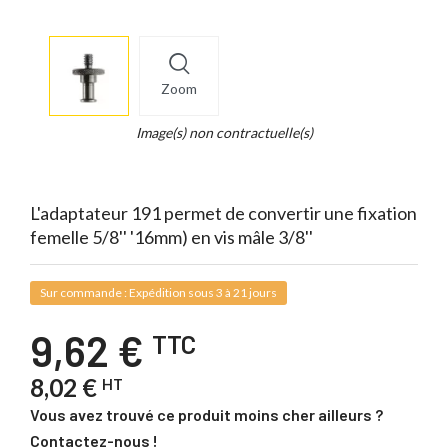
More
×
info
Zoom
Legend...
Whait
Image(s) non contractuelle(s)
for
it.
L'adaptateur 191 permet de convertir une fixation
femelle 5/8'' '16mm) en vis mâle 3/8''
Sur commande : Expédition sous 3 à 21 jours
9,62 €
TTC
8,02 €
HT
Vous avez trouvé ce produit moins cher ailleurs ?
Contactez-nous !