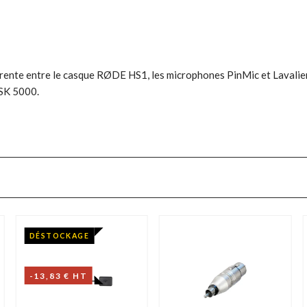
ente entre le casque RØDE HS1, les microphones PinMic et Lavalier
 SK 5000.
DÉSTOCKAGE
-13,83 € HT