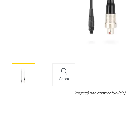
More
×
info
Zoom
Legend...
Image(s) non contractuelle(s)
Whait
for
it.