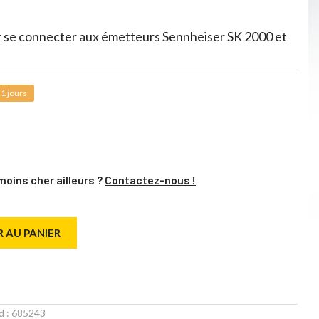
 se connecter aux émetteurs Sennheiser SK 2000 et
1 jours
moins cher ailleurs ?
Contactez-nous !
 AU PANIER
d :
685243