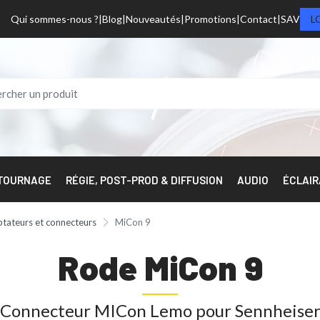
Qui sommes-nous ?
Blog
Nouveautés
Promotions
Contact
SAV
L
 TOURNAGE
RÉGIE, POST-PROD & DIFFUSION
AUDIO
ÉCLAI
tateurs et connecteurs
MiCon 9
Rode MiCon 9
Connecteur MICon Lemo pour Sennheise