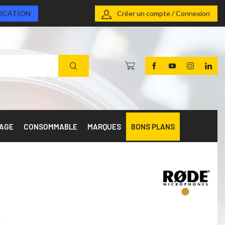
OCATION
Créer un compte / Connexion
RAGE
CONSOMMABLE
MARQUES
BONS PLANS
r