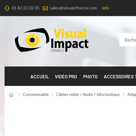
01 42 22 02 05
sales@visualsfrance.com
info
ACCUEIL
VIDÉO PRO
PHOTO
ACCESSOIRES
Consommable
Câbles vidéo / Audio / Informatique
Adap