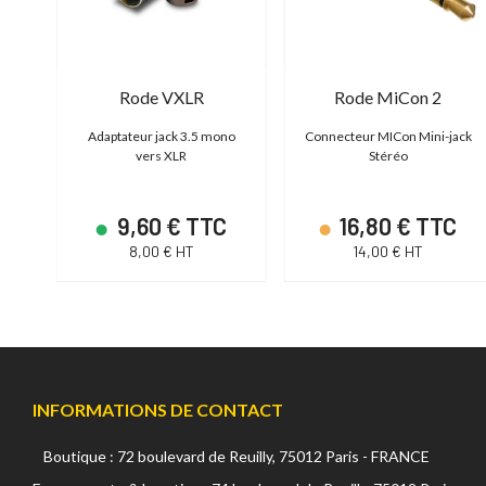
Rode VXLR
Rode MiCon 2
le /
Adaptateur jack 3.5 mono
Connecteur MICon Mini-jack
vers XLR
Stéréo
C
9,60 € TTC
16,80 € TTC
8,00 € HT
14,00 € HT
INFORMATIONS DE CONTACT
Boutique : 72 boulevard de Reuilly, 75012 Paris - FRANCE
Continuer sans accepter