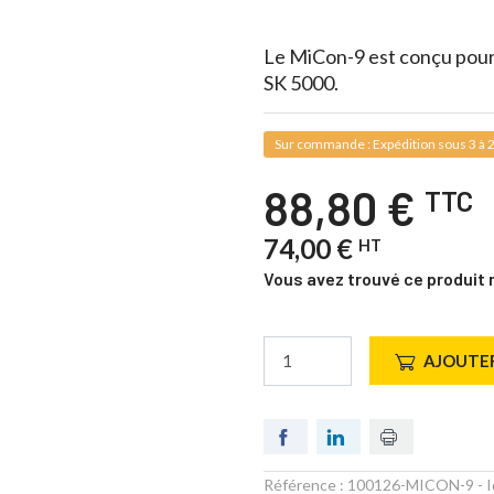
Le MiCon-9 est conçu pour
SK 5000.
Sur commande : Expédition sous 3 à 2
88,80 €
TTC
74,00 €
HT
Vous avez trouvé ce produit 
AJOUTER
Référence :
100126-MICON-9
- I