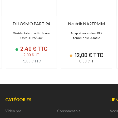
DJI OSMO PART 94
Neutrik NA2FPMM
94 Adaptateur vidéo filaire
Adaptateur audio - XLR
OSMO Pro/Raw
femelle / RCA mâle
2,40 € TTC
12,00 € TTC
2,00 € HT
19,00 € TTC
10,00 € HT
CATÉGORIES
LIE
Vidéo pro
Consommable
Accu