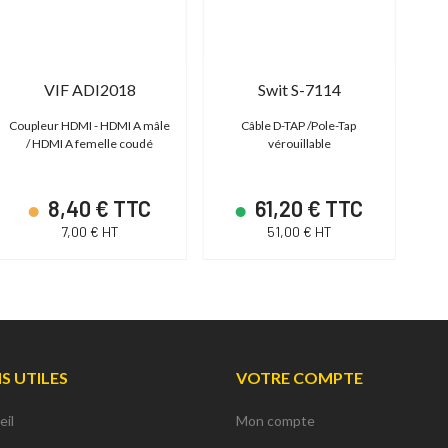
VIF ADI2018
Swit S-7114
Coupleur HDMI - HDMI A mâle
Câble D-TAP /Pole-Tap
Ada
/ HDMI A femelle coudé
vérouillable
3
8,40 € TTC
61,20 € TTC
7,00 € HT
51,00 € HT
NS UTILES
VOTRE COMPTE
eil
Mon compte