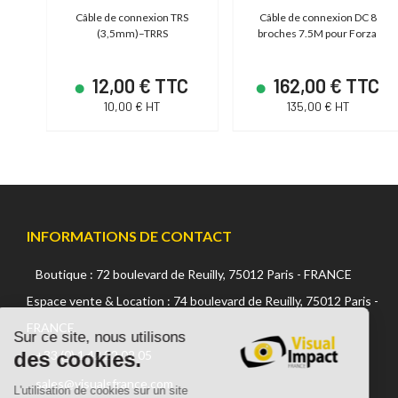
A
Câble de connexion TRS
Câble de connexion DC 8
le
(3,5mm)–TRRS
broches 7.5M pour Forza
C
12,00 € TTC
162,00 € TTC
10,00 € HT
135,00 € HT
INFORMATIONS DE CONTACT
Boutique : 72 boulevard de Reuilly, 75012 Paris - FRANCE
Continuer sans accepter
Espace vente & Location : 74 boulevard de Reuilly, 75012 Paris -
FRANCE
Sur ce site, nous utilisons
des cookies.
+33 (0) 1 42 22 02 05
sales@visualsfrance.com
L'utilisation de cookies sur un site