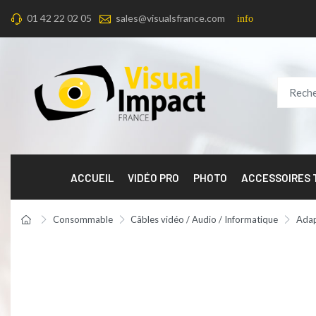
01 42 22 02 05
sales@visualsfrance.com
info
ACCUEIL
VIDÉO PRO
PHOTO
ACCESSOIRES
Consommable
Câbles vidéo / Audio / Informatique
Adap