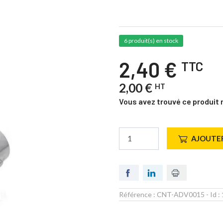
6 produit(s) en stock
2,40 €
TTC
2,00 €
HT
Vous avez trouvé ce produit 
AJOUTER
Référence :
CNT-ADV0015
- Id :