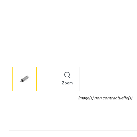
More
×
info
Zoom
Legend...
Image(s) non contractuelle(s)
Whait
for
it.