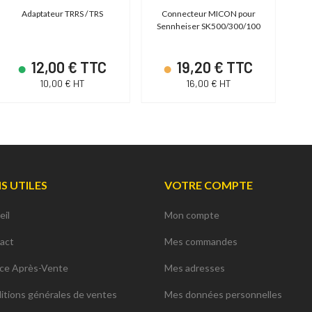
Adaptateur TRRS / TRS
Connecteur MICON pour
Ada
Sennheiser SK500/300/100
12,00 € TTC
19,20 € TTC
10,00 € HT
16,00 € HT
NS UTILES
VOTRE COMPTE
eil
Mon compte
act
Mes commandes
ice Après-Vente
Mes adresses
itions générales de ventes
Mes données personnelles