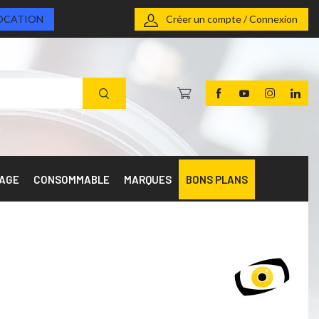
OCATION
Créer un compte / Connexion
RAGE
CONSOMMABLE
MARQUES
BONS PLANS