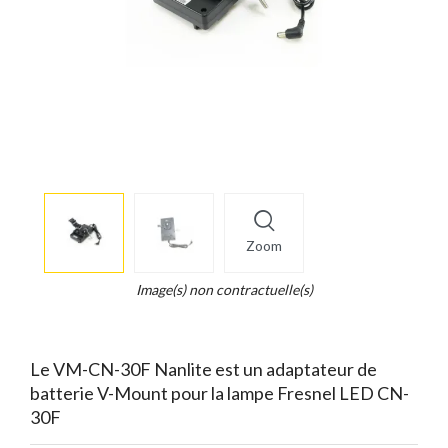
More
×
info
Zoom
Legend...
Whait
Image(s) non contractuelle(s)
for
it.
Le VM-CN-30F Nanlite est un adaptateur de
batterie V-Mount pour la lampe Fresnel LED CN-
30F