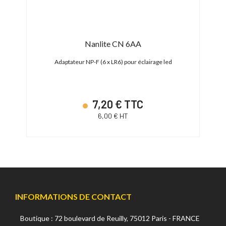
Nanlite CN 6AA
630
Adaptateur NP-F (6 x LR6) pour éclairage led
Ad
7,20 € TTC
6,00 € HT
INFORMATIONS DE CONTACT
Boutique : 72 boulevard de Reuilly, 75012 Paris - FRANCE