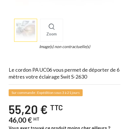
More
×
info
Zoom
Legend...
Whait
Image(s) non contractuelle(s)
for
it.
Le cordon PA UC06 vous permet de déporter de 6
mètres votre éclairage Swit S-2630
Sur commande : Expédition sous 3 à 21 jours
55,20 €
TTC
46,00 €
HT
Vous avez trouvé ce produit moins cher ailleurs ?