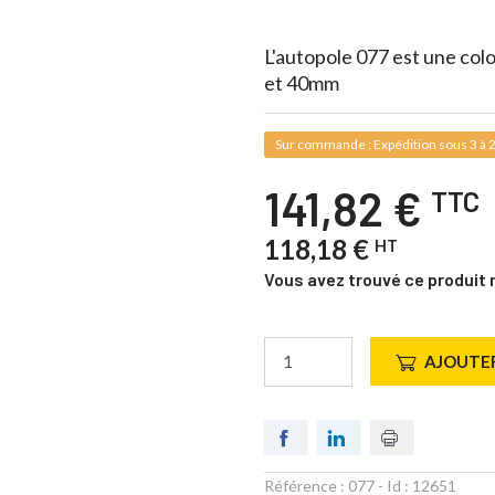
L'autopole 077 est une co
et 40mm
Sur commande : Expédition sous 3 à 2
141,82 €
TTC
118,18 €
HT
Vous avez trouvé ce produit 
AJOUTER
Référence :
077
- Id :
12651