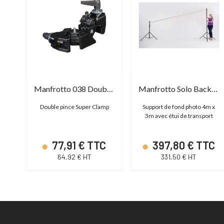
Manfrotto AutoPole Base 032
Manfrotto 038 Double Super Clamp
Manfrotto Solo Background Support 4m x 3m
cm)
Double pince Super Clamp
Support de fond photo 4m x
3m avec étui de transport
C
77,91 € TTC
397,80 € TTC
64,92 € HT
331,50 € HT