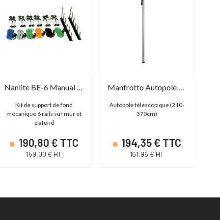
Nanlite BE-6 Manual Background Support Elevator
Manfrotto Autopole 2 - 3,7MT
Kit de support de fond
Autopole télescopique (210-
Pin
mécanique 6 rails sur mur et
370cm)
plafond
190,80 € TTC
194,35 € TTC
159,00 € HT
161,96 € HT