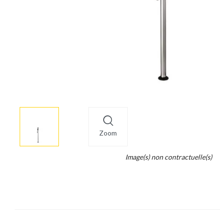
More
×
info
Zoom
Legend...
Image(s) non contractuelle(s)
Whait
for
it.