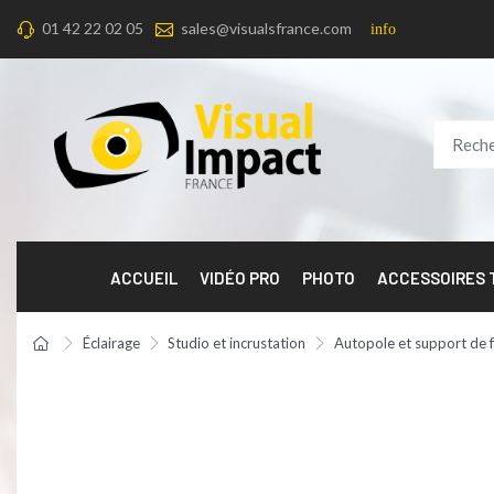
01 42 22 02 05
sales@visualsfrance.com
info
ACCUEIL
VIDÉO PRO
PHOTO
ACCESSOIRES
Éclairage
Studio et incrustation
Autopole et support de 