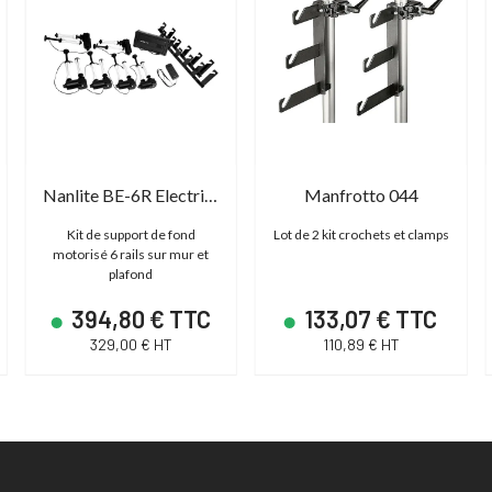
Nanlite BE-6R Electric Background Support Elevator
Manfrotto 044
Kit de support de fond
Lot de 2 kit crochets et clamps
motorisé 6 rails sur mur et
plafond
394,80 € TTC
133,07 € TTC
329,00 € HT
110,89 € HT