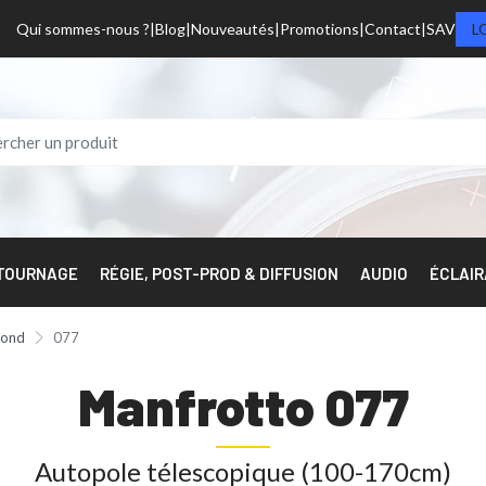
Qui sommes-nous ?
Blog
Nouveautés
Promotions
Contact
SAV
L
 TOURNAGE
RÉGIE, POST-PROD & DIFFUSION
AUDIO
ÉCLAI
fond
077
Manfrotto 077
Autopole télescopique (100-170cm)