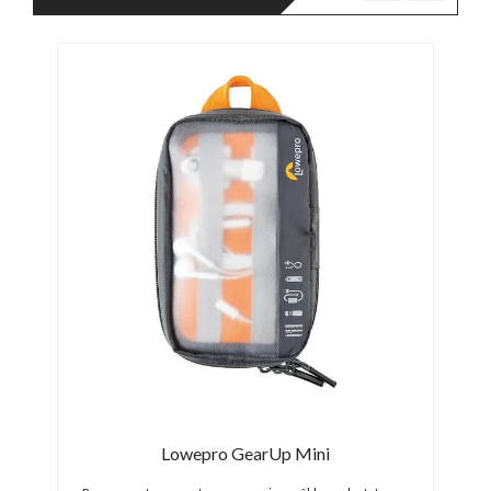
DÉS
-104
aptop
Lowepro GearUp Mini