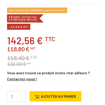
Sur commande : Expédition sous 3 à 21 jours
PROMO JUSQU'AU
31/08/2026 INCLUS
-13,20 € HT
142,56 €
TTC
118,80 €
HT
158,40 €
TTC
132,00 €
HT
Vous avez trouvé ce produit moins cher ailleurs ?
Contactez-nous !
AJOUTER AU PANIER