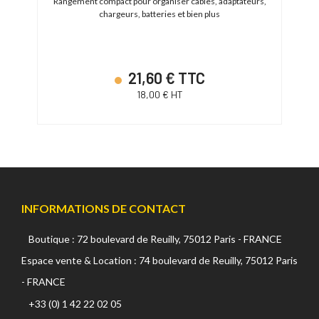
Rangement compact pour organiser câbles, adaptateurs,
Houss
chargeurs, batteries et bien plus
h de
21,60 € TTC
18,00 € HT
INFORMATIONS DE CONTACT
Boutique : 72 boulevard de Reuilly, 75012 Paris - FRANCE
Espace vente & Location : 74 boulevard de Reuilly, 75012 Paris
- FRANCE
+33 (0) 1 42 22 02 05