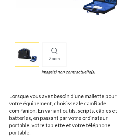
More
×
info
Zoom
Legend...
Whait
Image(s) non contractuelle(s)
for
it.
Lorsque vous avez besoin d'une mallette pour
votre équipement, choisissez le camRade
comPanion. En variant outils, scripts, câbles et
batteries, en passant par votre ordinateur
portable, votre tablette et votre téléphone
portable.