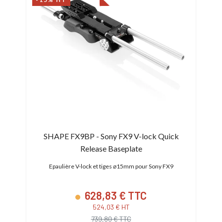
SHAPE FX9BP - Sony FX9 V-lock Quick
Release Baseplate
X9
Epaulière V-lock et tiges ⌀15mm pour Sony FX9
Broa
628,83 € TTC
524,03 € HT
739,80 € TTC