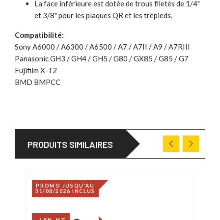
La face inférieure est dotée de trous filetés de 1/4"
et 3/8" pour les plaques QR et les trépieds.
Compatibilité:
Sony A6000 / A6300 / A6500 / A7 / A7II / A9 / A7RIII
Panasonic GH3 / GH4 / GH5 / G80 / GX85 / G85 / G7
Fujifilm X-T2
BMD BMPCC
PRODUITS SIMILAIRES
PROMO JUSQU'AU
PRO
31/08/2026 INCLUS
31/0
-15% HT
-15