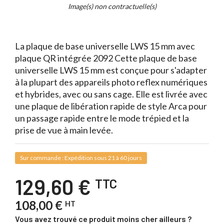
t
Image(s) non contractuelle(s)
La plaque de base universelle LWS 15 mm avec
plaque QR intégrée 2092 Cette plaque de base
universelle LWS 15 mm est conçue pour s'adapter
à la plupart des appareils photo reflex numériques
et hybrides, avec ou sans cage. Elle est livrée avec
une plaque de libération rapide de style Arca pour
un passage rapide entre le mode trépied et la
prise de vue à main levée.
Sur commande : Expédition sous 21 à 60 jours
129,60 €
TTC
108,00 €
HT
Vous avez trouvé ce produit moins cher ailleurs ?