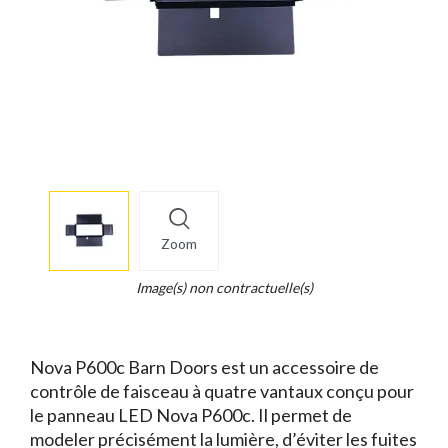
More
×
info
Zoom
Legend...
Whait
Image(s) non contractuelle(s)
for
it.
Nova P600c Barn Doors est un accessoire de
contrôle de faisceau à quatre vantaux conçu pour
le panneau LED Nova P600c. Il permet de
modeler précisément la lumière, d’éviter les fuites