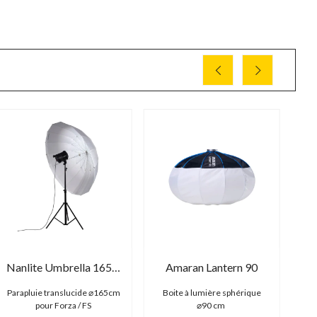
Nanlite Umbrella 165 Deep Translucent
Amaran Lantern 90
Parapluie translucide ⌀165cm
Boite à lumière sphérique
Gri
pour Forza / FS
⌀90 cm