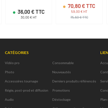
70,80 € TTC
36,00 € TTC
59,00 € HT
30,00 € HT
75,60 € TTC
CATÉGORIES
LIE
Vidéo pro
Consommable
Accu
Photo
Nouveautés
Cont
Accessoires tournage
Derniers produits référencés
Serv
Régie, post-prod et diffusion
Promotions
Cond
Audio
Déstockage
Plan 