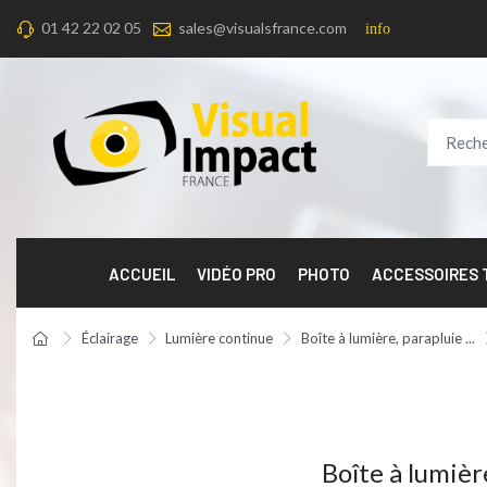
01 42 22 02 05
sales@visualsfrance.com
info
ACCUEIL
VIDÉO PRO
PHOTO
ACCESSOIRES
Éclairage
Lumière continue
Boîte à lumière, parapluie ...
Boîte à lumiè