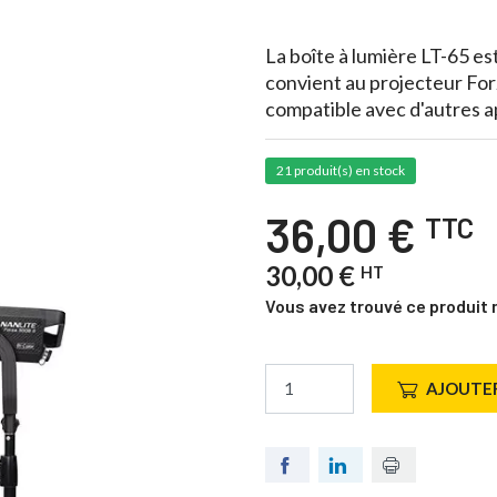
La boîte à lumière LT-65 
convient au projecteur For
compatible avec d'autres 
21 produit(s) en stock
36,00 €
TTC
30,00 €
HT
Vous avez trouvé ce produit 
AJOUTER