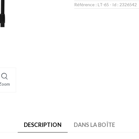
Référence :
LT-65
- Id :
2326542
Zoom
DESCRIPTION
DANS LA BOÎTE