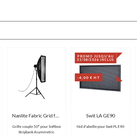
PROMO JUSQU'AU
31/08/2026 INCLUS
-4,00 € HT
Nanlite Fabric Grid for Softbox Stripbank Asymmetric 45x110
Swit LA GE90
Grille souple 50° pour Softbox
Nid d'abeille pour Swit PL E90
Stripbank Asymmetric