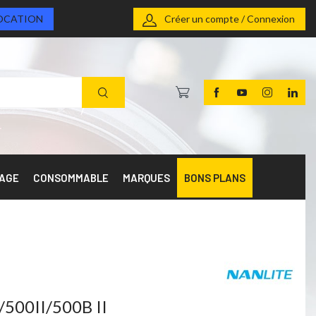
OCATION
Créer un compte / Connexion
RAGE
CONSOMMABLE
MARQUES
BONS PLANS
/500II/500B II