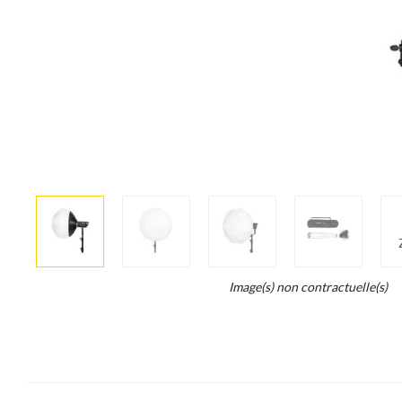
More
×
info
Legend...
Image(s) non contractuelle(s)
Whait
for
it.