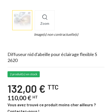
More
×
info
Zoom
Legend...
Whait
Image(s) non contractuelle(s)
for
it.
Diffuseur nid d'abeille pour éclairage flexible S
2620
2 produit(s) en stock
132,00 €
TTC
110,00 €
HT
Vous avez trouvé ce produit moins cher ailleurs ?
Contactez-nous !