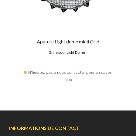
o
Aputure Light dome mk ii Grid
Nan
Grille pour Light Dome II
N'hésitez pas à nous contacter pour en savoir
plus
INFORMATIONS DE CONTACT