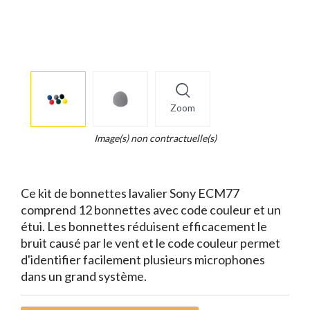
More
×
info
Zoom
Legend...
Whait
Image(s) non contractuelle(s)
for
it.
Ce kit de bonnettes lavalier Sony ECM77
comprend 12 bonnettes avec code couleur et un
étui. Les bonnettes réduisent efficacement le
bruit causé par le vent et le code couleur permet
d'identifier facilement plusieurs microphones
dans un grand système.