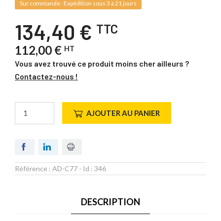
Sur commande : Expédition sous 3 à 21 jours
134,40 €
TTC
112,00 €
HT
Vous avez trouvé ce produit moins cher ailleurs ?
Contactez-nous !
AJOUTER AU PANIER
Référence :
AD-C77
- Id :
346
DESCRIPTION