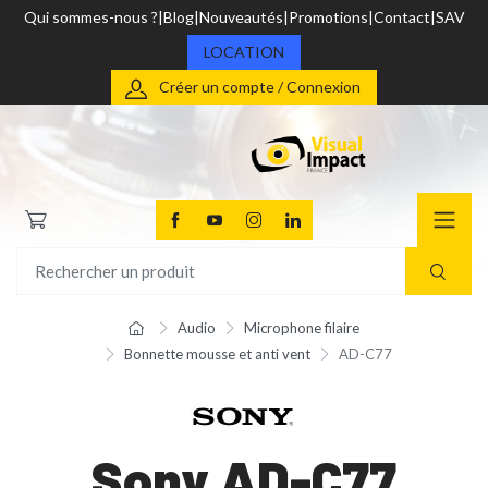
Qui sommes-nous ?
Blog
Nouveautés
Promotions
Contact
SAV
LOCATION
Créer un compte / Connexion
Audio
Microphone filaire
Bonnette mousse et anti vent
AD-C77
Sony AD-C77