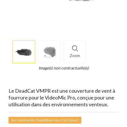
More
×
info
Zoom
Legend...
Whait
Image(s) non contractuelle(s)
for
it.
Le DeadCat VMPR est une couverture de vent à
fourrure pour le VideoMic Pro, conçue pour une
utilisation dans des environnements venteux.
Sur commande : Expédition sous 3 à 21 jours