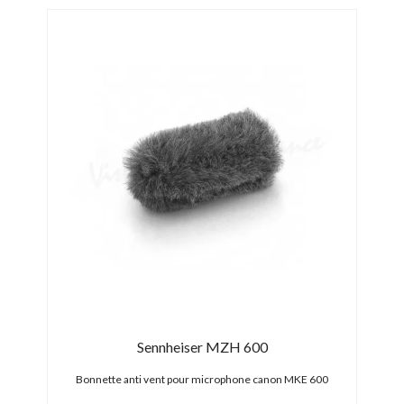
2cm
Sennheiser MZH 600
R
2mm
Bonnette anti vent pour microphone canon MKE 600
Bonn