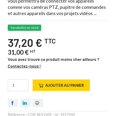
vous permettra de connecter vos appareils
comme vos caméras PTZ, pupitre de commandes
et autres appareils dans vos projets vidéos ...
9 produit(s) en stock
37,20 €
TTC
31,00 €
HT
Vous avez trouvé ce produit moins cher ailleurs ?
Contactez-nous !
AJOUTER AU PANIER
Référence :
COR-RES1302
- Id :
1917544