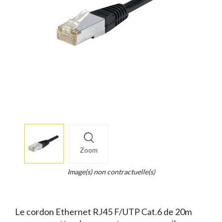
More
×
info
Zoom
Legend...
Whait
Image(s) non contractuelle(s)
for
it.
Le cordon Ethernet RJ45 F/UTP Cat.6 de 20m