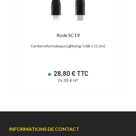
ower
Rode SC19
SH
Cordon informatique Lightning / USB-C (1.5m)
ount ou
28,80 € TTC
24,00 € HT
INFORMATIONS DE CONTACT