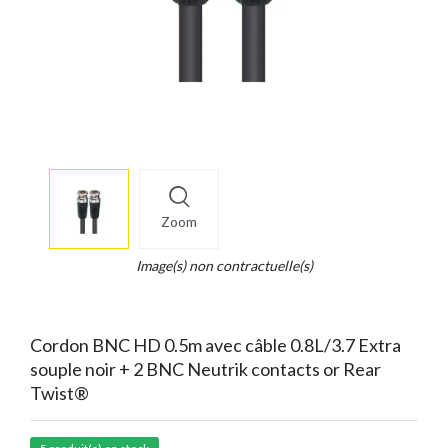
More
×
info
Zoom
Legend...
Whait
Image(s) non contractuelle(s)
for
it.
Cordon BNC HD 0.5m avec câble 0.8L/3.7 Extra
souple noir + 2 BNC Neutrik contacts or Rear
Twist®