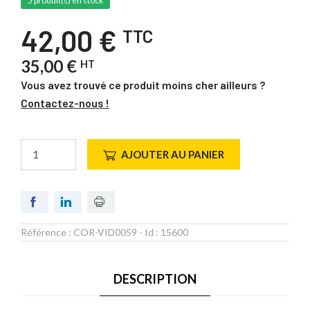
5 produit(s) en stock
42,00 €
TTC
35,00 €
HT
Vous avez trouvé ce produit moins cher ailleurs ?
Contactez-nous !
AJOUTER AU PANIER
Référence :
COR-VID0059
- Id :
15600
DESCRIPTION