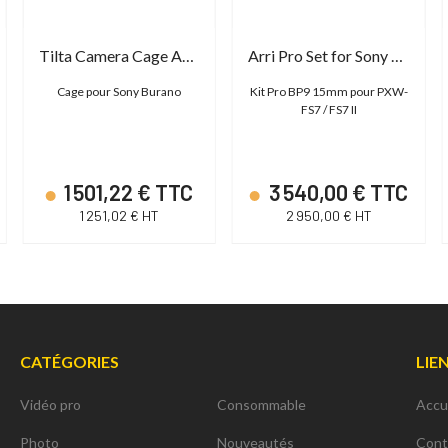
Tilta Camera Cage Advanced Kit pour Sony Burano
Arri Pro Set for Sony PXW-FS7/FS7 II + BP-9
Cage pour Sony Burano
Kit Pro BP9 15mm pour PXW-
FS7 / FS7 II
1 501,22 € TTC
3 540,00 € TTC
1 251,02 € HT
2 950,00 € HT
CATÉGORIES
LIE
Vidéo pro
Consommable
Accu
Photo
Nouveautés
Cont