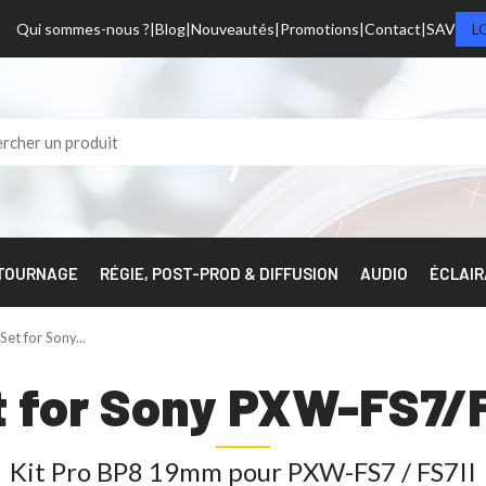
Qui sommes-nous ?
Blog
Nouveautés
Promotions
Contact
SAV
L
 TOURNAGE
RÉGIE, POST-PROD & DIFFUSION
AUDIO
ÉCLAI
Set for Sony...
t for Sony PXW-FS7/F
Kit Pro BP8 19mm pour PXW-FS7 / FS7II