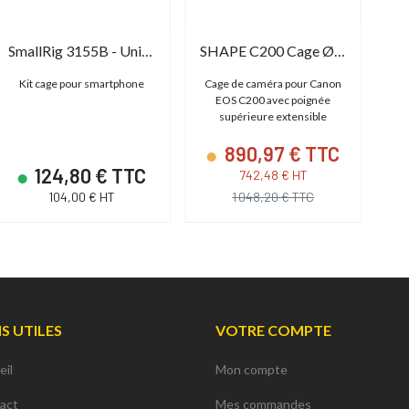
SmallRig 3155B - Universal Mobile Phone Handheld Video Rig Kit
SHAPE C200 Cage Ø15mm LW Rod
Kit cage pour smartphone
Cage de caméra pour Canon
K
EOS C200 avec poignée
po
supérieure extensible
890,97 € TTC
124,80 € TTC
742,48 € HT
104,00 € HT
1 048,20 € TTC
NS UTILES
VOTRE COMPTE
eil
Mon compte
act
Mes commandes