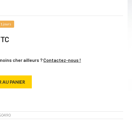
1 jours
TTC
moins cher ailleurs ?
Contactez-nous !
 AU PANIER
50490