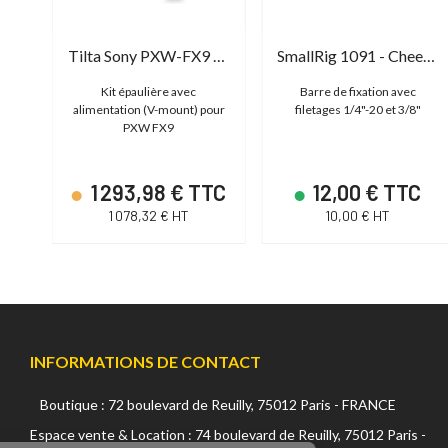
SmallRig 2203B - Blackmagic Pocket Cinema Camera 4K & 6K Cage
Tilta Sony PXW-FX9 Camera Cage
SmallRig 1091 - Cheese Bar with 1/4 and 3/8"
ma
Kit épaulière avec
Barre de fixation avec
alimentation (V-mount) pour
filetages 1/4"-20 et 3/8"
PXW FX9
C
1 293,98 € TTC
12,00 € TTC
1 078,32 € HT
10,00 € HT
INFORMATIONS DE CONTACT
Boutique : 72 boulevard de Reuilly, 75012 Paris - FRANCE
Continuer sans accepter
Espace vente & Location : 74 boulevard de Reuilly, 75012 Paris -