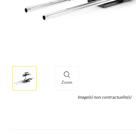
More
×
info
Zoom
Legend...
Image(s) non contractuelle(s)
Whait
for
it.