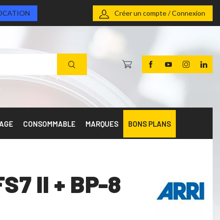
OCATION
Créer un compte / Connexion
RAGE
CONSOMMABLE
MARQUES
BONS PLANS
S7 II + BP-8