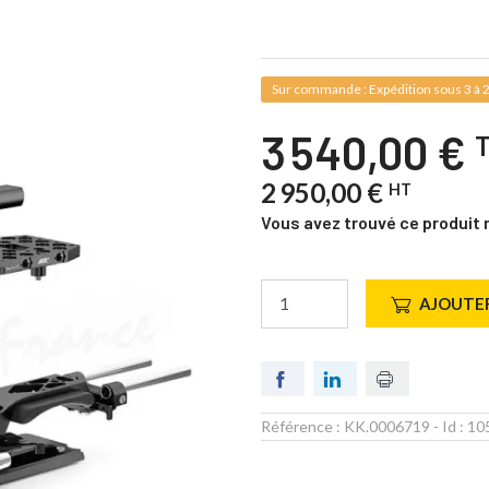
Sur commande : Expédition sous 3 à 2
3 540,00 €
2 950,00 €
HT
Vous avez trouvé ce produit 
AJOUTER
Référence :
KK.0006719
- Id :
10