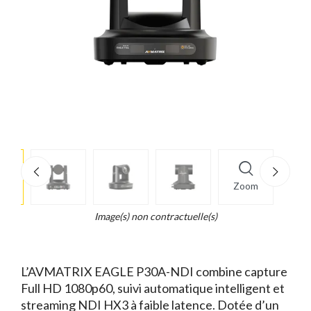
e
×
Zoom
d...
t
Image(s) non contractuelle(s)
L’AVMATRIX EAGLE P30A-NDI combine capture
Full HD 1080p60, suivi automatique intelligent et
streaming NDI HX3 à faible latence. Dotée d’un