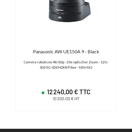
Panasonic AW UE150A 9 - Black
nt -
Caméra robotisée 4K/60p - 20x optischer Zoom - 12G-
Camér
sortie
SDI/3G-SDI/HDMI/Fiber - NDI HX2
20
12 240,00 € TTC
10 200,00 € HT