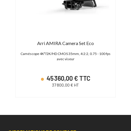
Arri AMIRA Camera Set Eco
4.5K -
Caméscope 4K*/2K/HD CMOS 35mm, 4:2:2, 0.75 - 100 fps
Camés
avec viseur
45 360,00 € TTC
37 800,00 € HT