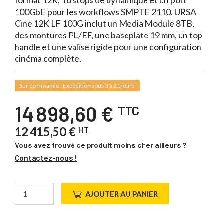
format 12K, 16 stops de dynamique et un port
100GbE pour les workflows SMPTE 2110. URSA
Cine 12K LF 100G inclut un Media Module 8TB,
des montures PL/EF, une baseplate 19 mm, un top
handle et une valise rigide pour une configuration
cinéma complète.
Sur commande : Expédition sous 3 à 21 jours
14 898,60 €
TTC
12 415,50 €
HT
Vous avez trouvé ce produit moins cher ailleurs ?
Contactez-nous !
AJOUTER AU PANIER