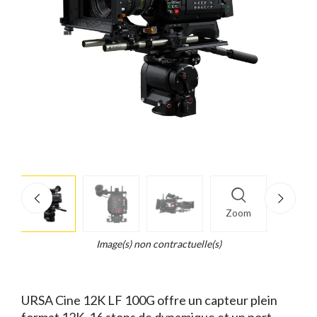
More
×
info
Zoom
Legend...
Whait
Image(s) non contractuelle(s)
for
it.
URSA Cine 12K LF 100G offre un capteur plein