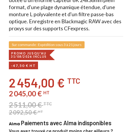
dotée d'un énorme capteur 6K 24x36mm plein
format, d'une plage dynamique étendue, d'une
monture L polyvalente et d'un filtre passe-bas
optique. Enregistre en Blackmagic RAW avec des
proxys sur des supports CFexpress.
Sur commande : Expédition sous 3 à 21 jours
PROMO JUSQU'AU
31/08/2026 INCLUS
-47,50 € HT
2 454,00 €
TTC
2 045,00 €
HT
2 511,00 €
TTC
2 092,50 €
HT
Paiements avec Alma indisponibles
Vous avez trouvé ce produit moins cher ailleurs ?