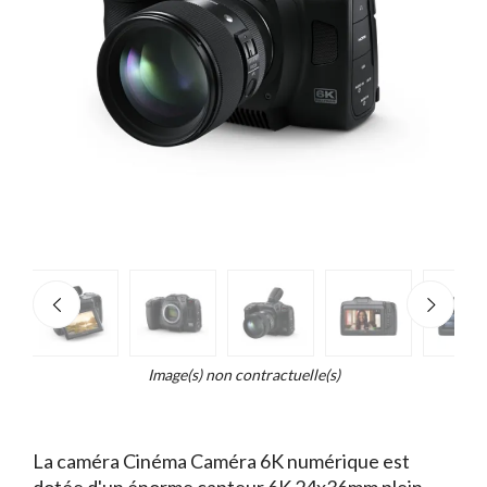
e
×
d...
t
Image(s) non contractuelle(s)
La caméra Cinéma Caméra 6K numérique est