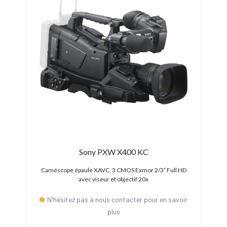
Sony PXW X400 KC
onture
Caméscope épaule XAVC, 3 CMOS Exmor 2/3″ Full HD
Camés
avec viseur et objectif 20x
N'hésitez pas à nous contacter pour en savoir
plus