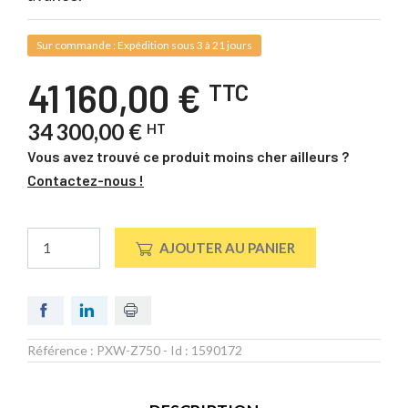
Sur commande : Expédition sous 3 à 21 jours
41 160,00 €
TTC
34 300,00 €
HT
Vous avez trouvé ce produit moins cher ailleurs ?
Contactez-nous !
AJOUTER AU PANIER
Référence :
PXW-Z750
- Id :
1590172