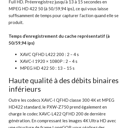
Full HD. Préenregistrez jusqu’à 13 à 15 secondes en
MPEG HD 422 50 (à 50/59,94 ips), ce qui vous laisse
suffisamment de temps pour capturer l’action quand elle se
produit.
Temps d’enregistrement du cache représentatif (à
50/59,94 ips)
XAVC QFHD L422 200 : 2 – 4 s
XAVC-I 1920 × 1080P : 2 – 4 s
MPEG HD 422 50 : 13 – 15 s
Haute qualité à des débits binaires
inférieurs
Outre les codecs XAVC-I QFHD classe 300 4K et MPEG
HD422 standard, le PXW-Z750 prend également en
charge le codec XAVC-L422 QFHD 200 de dernière
génération. En compressant les images 4K Ultra HD avec
une structure de frame LongGOP, vous réalisez des