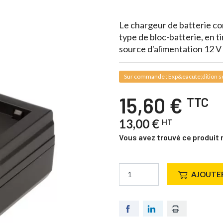
Le chargeur de batterie c
type de bloc-batterie, en t
source d'alimentation 12 V
Sur commande : Exp&eacute;dition so
15,60 €
TTC
13,00 €
HT
Vous avez trouvé ce produit 
AJOUTER