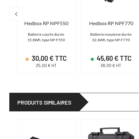
70
Hedbox RP NPF550
Hedbox RP NPF770
Batterie courte durée
Batterie moyenne durée
15,8Wh, type NP-F550
32.6Wh, type NP-F770
C
30,00 € TTC
45,60 € TTC
25,00 € HT
38,00 € HT
PRODUITS SIMILAIRES