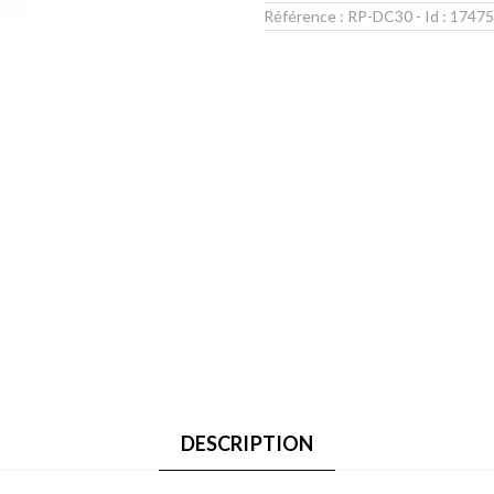
Référence :
RP-DC30
- Id :
17475
DESCRIPTION