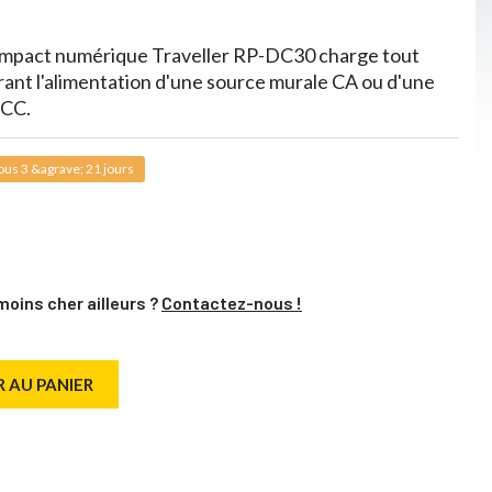
ompact numérique Traveller RP-DC30 charge tout
irant l'alimentation d'une source murale CA ou d'une
 CC.
us 3 &agrave; 21 jours
moins cher ailleurs ?
Contactez-nous !
 AU PANIER