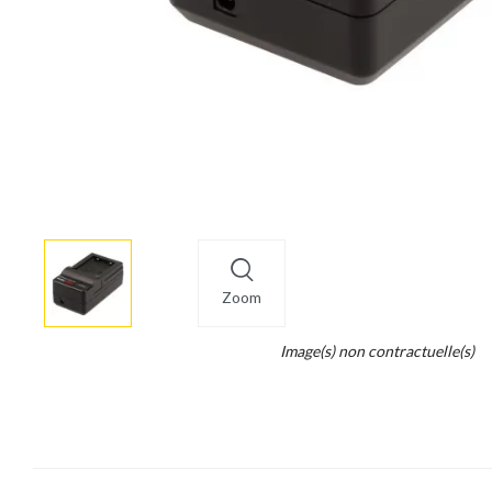
More
×
info
Zoom
Legend...
Image(s) non contractuelle(s)
Whait
for
it.