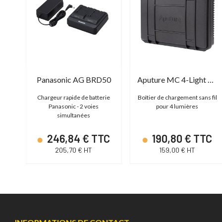
Blackmagic Power Supply - ATEM Mini Extreme 12V60W
Panasonic AG BRD50
Aputure MC 4-Light Wireless Charging Case
our
Chargeur rapide de batterie
Boîtier de chargement sans fil
Panasonic - 2 voies
pour 4 lumières
simultanées
C
246,84 € TTC
190,80 € TTC
205,70 € HT
159,00 € HT