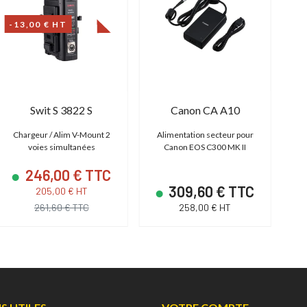
-13,00 € HT
Swit S 3822 S
Canon CA A10
Chargeur / Alim V-Mount 2
Alimentation secteur pour
Ch
voies simultanées
Canon EOS C300 MK II
sor
246,00 € TTC
309,60 € TTC
205,00 € HT
261,60 € TTC
258,00 € HT