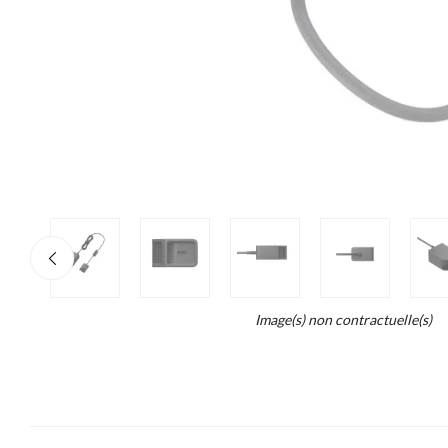
re
×
o
end...
Image(s) non contractuelle(s)
ait