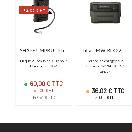
-72,09 € HT
Panasonic DMW-BTCD15E
SHAPE UMPBU - Plaque V-lock
Tilta DMW-BLK22 - Station de charge portable
pe
Plaque V-Lock avec D-Tap pour
Station de charge pour
Blackmagic URSA
Batterie DMW-BLK22 (4
canaux)
60,00 € TTC
C
36,02 € TTC
50,00 € HT
146,51 € TTC
30,02 € HT