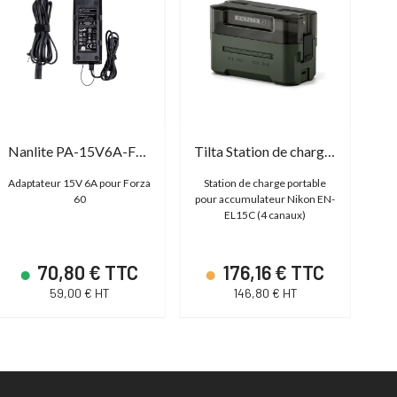
Nanlite PA-15V6A-FZ60
Tilta Station de charge battery EN-EL15C
Adaptateur 15V 6A pour Forza
Station de charge portable
C
60
pour accumulateur Nikon EN-
EL15C (4 canaux)
70,80 € TTC
176,16 € TTC
59,00 € HT
146,80 € HT