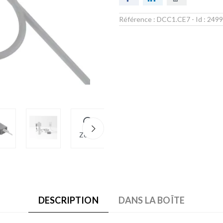
Référence :
DCC1.CE7
- Id :
2499
Zoom
DESCRIPTION
DANS LA BOÎTE