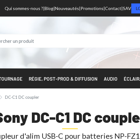
Qui sommes-nous ?
Blog
Nouveautés
Promotions
Contact
SAV
L
 TOURNAGE
RÉGIE, POST-PROD & DIFFUSION
AUDIO
ÉCLAI
DC-C1 DC coupler
Sony DC-C1 DC couple
pleur d'alim USB-C pour batteries NP-F