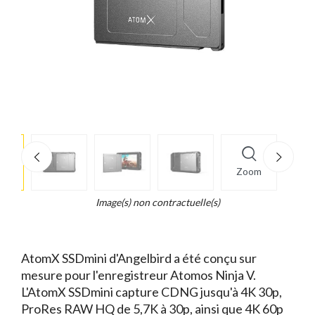
e
×
Zoom
d...
t
Image(s) non contractuelle(s)
AtomX SSDmini d'Angelbird a été conçu sur
mesure pour l'enregistreur Atomos Ninja V.
L'AtomX SSDmini capture CDNG jusqu'à 4K 30p,
ProRes RAW HQ de 5,7K à 30p, ainsi que 4K 60p