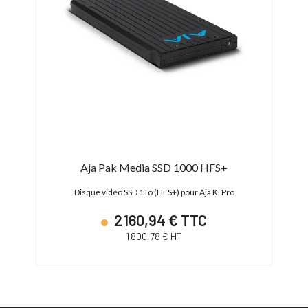
 TB
Aja Pak Media SSD 1000 HFS+
A
Disque vidéo SSD 1To (HFS+) pour Aja Ki Pro
2 160,94 € TTC
1 800,78 € HT