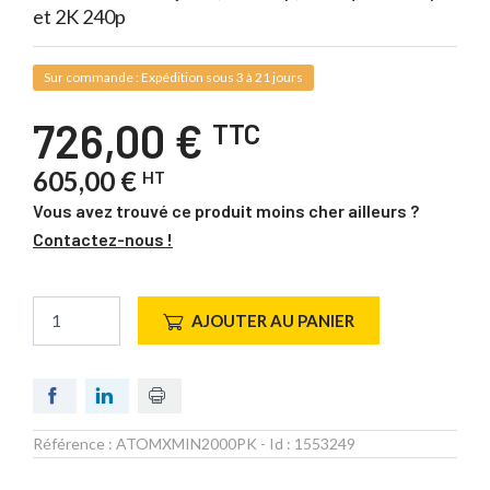
et 2K 240p
Sur commande : Expédition sous 3 à 21 jours
726,00 €
TTC
605,00 €
HT
Vous avez trouvé ce produit moins cher ailleurs ?
Contactez-nous !
AJOUTER AU PANIER
Référence :
ATOMXMIN2000PK
- Id :
1553249