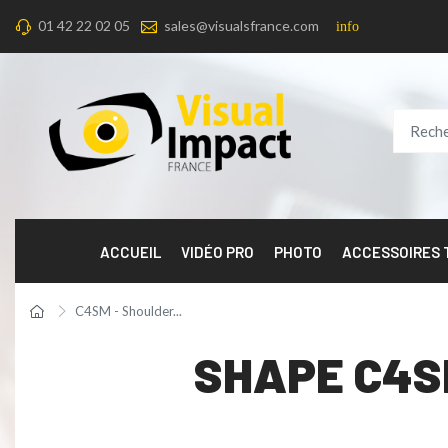
01 42 22 02 05
sales@visualsfrance.com
info
ACCUEIL
VIDÉO PRO
PHOTO
ACCESSOIRES
C4SM - Shoulder...
SHAPE C4SM