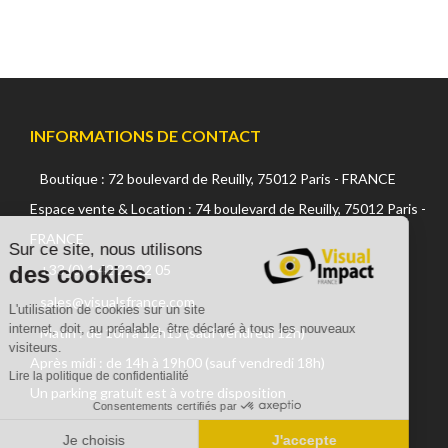
INFORMATIONS DE CONTACT
Boutique : 72 boulevard de Reuilly, 75012 Paris - FRANCE
Continuer sans accepter
Espace vente & Location : 74 boulevard de Reuilly, 75012 Paris -
FRANCE
Sur ce site, nous utilisons
des cookies.
+33 (0) 1 42 22 02 05
sales@visualsfrance.com
L'utilisation de cookies sur un site
internet, doit, au préalable, être déclaré à tous les nouveaux
Matin : de 10h à 12h15 (sauf vendredi 12h)
visiteurs.
Après midi : de 14h à 19h00 (sauf vendredi 18h)
Lire la politique de confidentialité
Un parking gratuit est à votre disposition
Consentements certifiés par
Je choisis
J'accepte