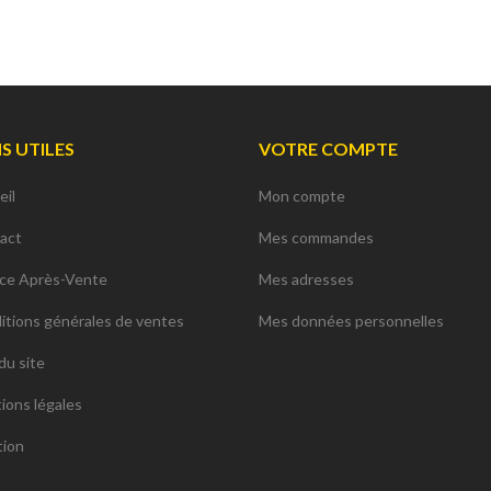
NS UTILES
VOTRE COMPTE
eil
Mon compte
act
Mes commandes
ice Après-Vente
Mes adresses
itions générales de ventes
Mes données personnelles
du site
ions légales
tion