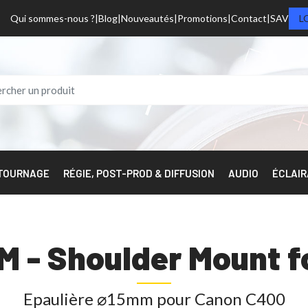
Qui sommes-nous ?
Blog
Nouveautés
Promotions
Contact
SAV
L
 TOURNAGE
RÉGIE, POST-PROD & DIFFUSION
AUDIO
ÉCLAI
 - Shoulder Mount f
Epaulière ⌀15mm pour Canon C400