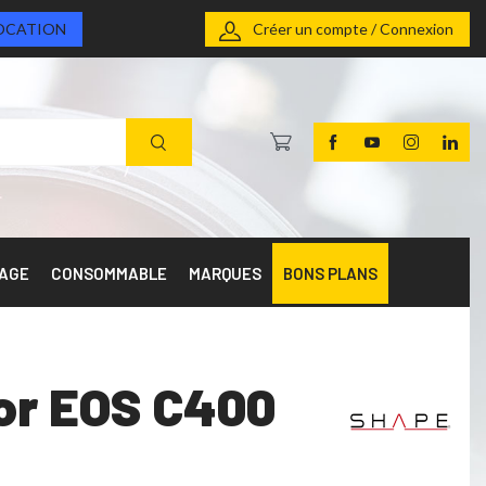
OCATION
Créer un compte / Connexion
RAGE
CONSOMMABLE
MARQUES
BONS PLANS
or EOS C400