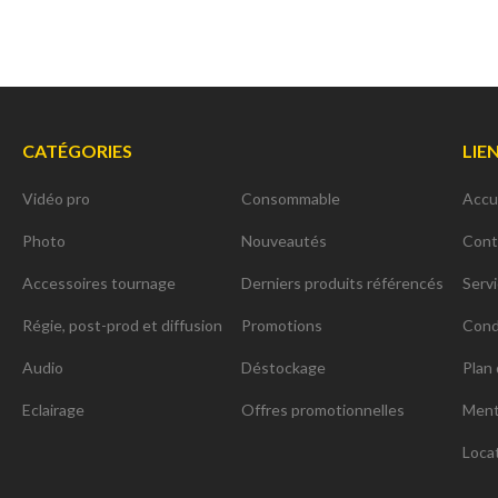
CATÉGORIES
LIE
Vidéo pro
Consommable
Accu
Photo
Nouveautés
Cont
Accessoires tournage
Derniers produits référencés
Serv
Régie, post-prod et diffusion
Promotions
Cond
Audio
Déstockage
Plan 
Eclairage
Offres promotionnelles
Ment
Loca