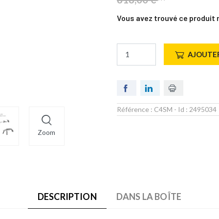
Vous avez trouvé ce produit 
AJOUTER
Référence :
C4SM
- Id :
2495034
Zoom
DESCRIPTION
DANS LA BOÎTE