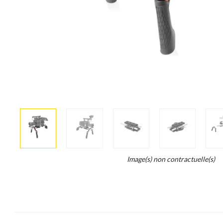
More
×
info
Legend...
Image(s) non contractuelle(s)
Whait
for
it.