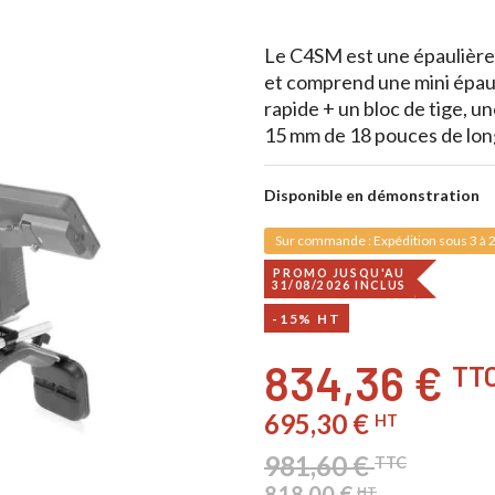
Le C4SM est une épaulière
et comprend une mini épau
rapide + un bloc de tige, 
15 mm de 18 pouces de long
Disponible en démonstration
Sur commande : Expédition sous 3 à 2
PROMO JUSQU'AU
31/08/2026 INCLUS
-15% HT
834,36 €
TT
695,30 €
HT
981,60 €
TTC
818,00 €
HT