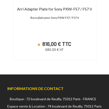
Arri Adapter Plate for Sony PXW-FS7 / FS7 II
Arr
X9
Base plate pour Sony PXW-FS7 / FS7 II
E
816,00 € TTC
680,00 € HT
INFORMATIONS DE CONTACT
Boutique : 72 boulevard de Reuilly, 75012 Paris - FRANCE
Espace vente & Location : 74 boulevard de Reuilly, 75012 Paris