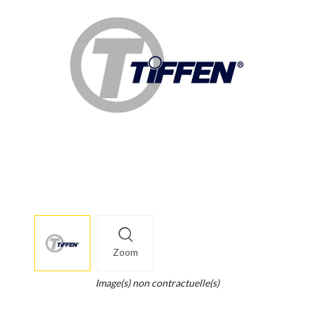
More
×
info
Zoom
Legend...
Whait
Image(s) non contractuelle(s)
for
it.