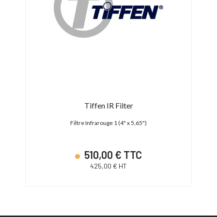
Tiffen IR Filter
tta Ace
Filtre Infrarouge 1 (4" x 5,65")
Fil
510,00 € TTC
425,00 € HT