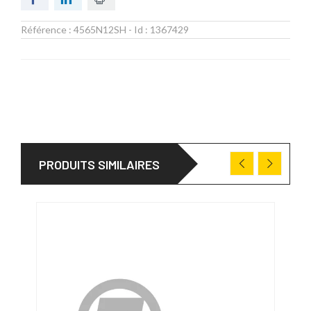
Référence :
4565N12SH
- Id :
1367429
PRODUITS SIMILAIRES