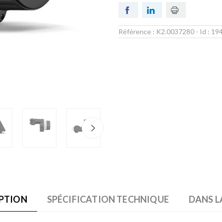
Référence :
K2.0037280
- Id :
19
Zoom
PTION
SPÉCIFICATION TECHNIQUE
DANS L