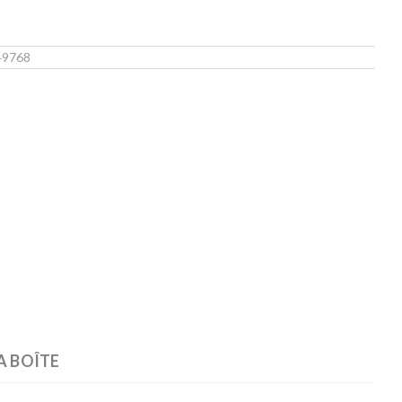
49768
A BOÎTE