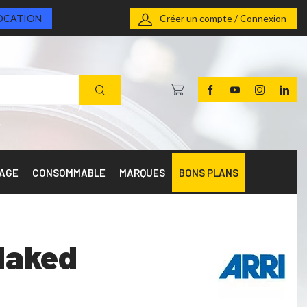
OCATION
Créer un compte / Connexion
RAGE
CONSOMMABLE
MARQUES
BONS PLANS
 Naked