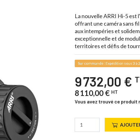
La nouvelle ARRI Hi-5 est l
offrant une caméra sans fil 
aux intempéries et solideme
exceptionnelle et de modul
territoires et défis de tour
Sur commande : Expédition sous 3 à 2
9 732,00 €
T
8 110,00 €
HT
Vous avez trouvé ce produit 
AJOUTER