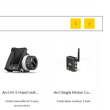
Arri Hi-5 Hand Unit Body Kit
Arri Single Motor Controller SMC-1
Unité manuelle Hi-5 avec
Controleur moteur 1 voie
C
accessoires