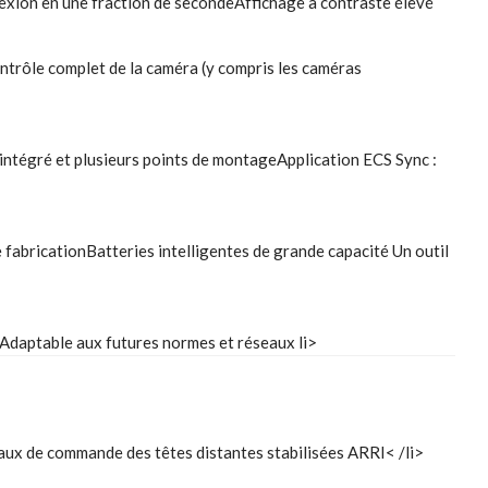
nexion en une fraction de secondeAffichage à contraste élevé
ntrôle complet de la caméra (y compris les caméras
ntégré et plusieurs points de montageApplication ECS Sync :
 fabricationBatteries intelligentes de grande capacité Un outil
tAdaptable aux futures normes et réseaux li>
aux de commande des têtes distantes stabilisées ARRI< /li>