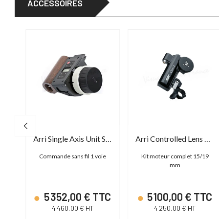
ACCESSOIRES
rri RF-EMIP Radio Module 2400 MHz DSSS
Arri Single Axis Unit SXU-1
Arri Controlled Lens Motor CLM-3 Basic Set
i-5
Commande sans fil 1 voie
Kit moteur complet 15/19
mm
TC
5 352,00 € TTC
5 100,00 € TTC
4 460,00 € HT
4 250,00 € HT