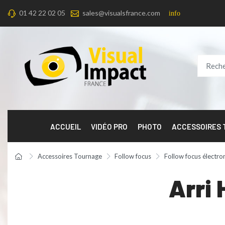
01 42 22 02 05
sales@visualsfrance.com
info
ACCUEIL
VIDÉO PRO
PHOTO
ACCESSOIRES
Accessoires Tournage
Follow focus
Follow focus électro
Arri 