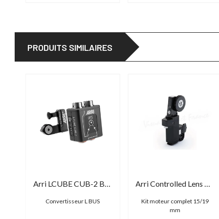
PRODUITS SIMILAIRES
Arri Single Axis Unit SXU-1
Arri LCUBE CUB-2 Basic Set
Arri Controlled Lens Motor CLM-4 Basic Set
ie
Convertisseur L BUS
Kit moteur complet 15/19
mm