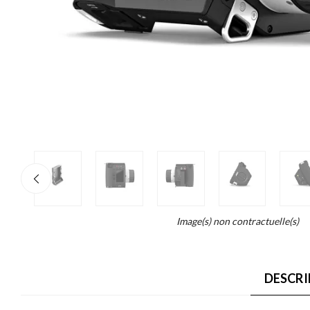
re
×
o
end...
Image(s) non contractuelle(s)
ait
DESCRI