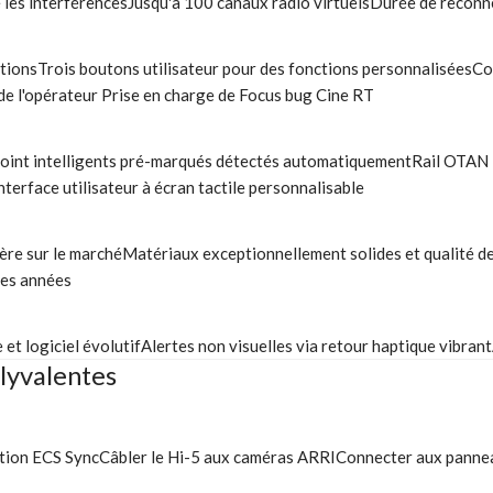
ine les interférencesJusqu'à 100 canaux radio virtuelsDurée de recon
tionsTrois boutons utilisateur pour des fonctions personnaliséesCo
 de l'opérateur Prise en charge de Focus bug Cine RT
oint intelligents pré-marqués détectés automatiquementRail OTAN i
sInterface utilisateur à écran tactile personnalisable
sière sur le marchéMatériaux exceptionnellement solides et qualité de
ses années
et logiciel évolutifAlertes non visuelles via retour haptique vibran
lyvalentes
ication ECS SyncCâbler le Hi-5 aux caméras ARRIConnecter aux panne