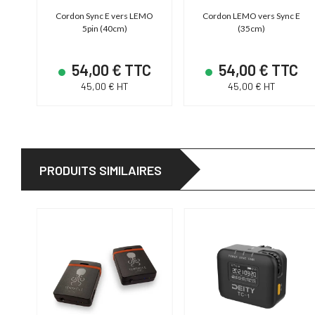
avec
Cordon Sync E vers LEMO
Cordon LEMO vers Sync E
5pin (40cm)
(35cm)
C
54,00 € TTC
54,00 € TTC
45,00 € HT
45,00 € HT
PRODUITS SIMILAIRES