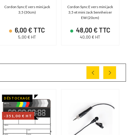
Cordon Sync E vers mini jack
Cordon Sync E vers mini jack
Pla
3,5 (30cm)
3,5 et mini Jack Sennheiser
EW (20cm)
6,00 € TTC
48,00 € TTC
5,00 € HT
40,00 € HT
DÉSTOCKAGE
-351,00 € HT