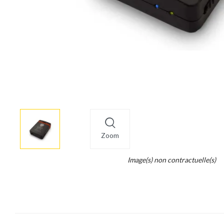
More
×
info
Zoom
Legend...
Image(s) non contractuelle(s)
Whait
for
it.