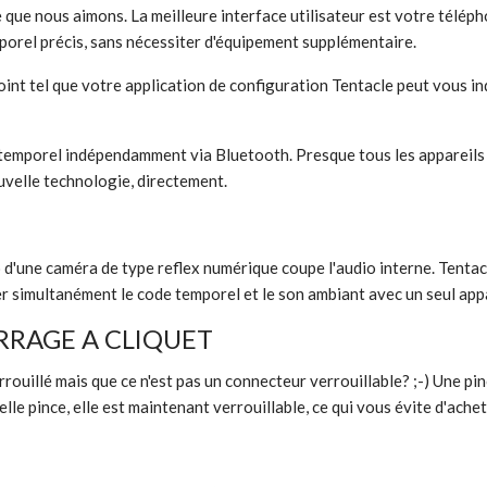
ce que nous aimons. La meilleure interface utilisateur est votre télép
porel précis, sans nécessiter d'équipement supplémentaire.
nt tel que votre application de configuration Tentacle peut vous ind
e temporel indépendamment via Bluetooth. Presque tous les appareils 
velle technologie, directement.
d'une caméra de type reflex numérique coupe l'audio interne. Tentacl
er simultanément le code temporel et le son ambiant avec un seul appa
RRAGE A CLIQUET
rouillé mais que ce n'est pas un connecteur verrouillable? ;-) Une pi
lle pince, elle est maintenant verrouillable, ce qui vous évite d'ach