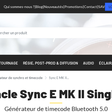
Qui sommes-nous ?
Blog
Nouveautés
Promotions
Contact
SAV
L
 TOURNAGE
RÉGIE, POST-PROD & DIFFUSION
AUDIO
ÉCLAI
ateur de synchro et timecode
Sync E MK II...
cle Sync E MK II Sing
Générateur de timecode Bluetooth 5.0