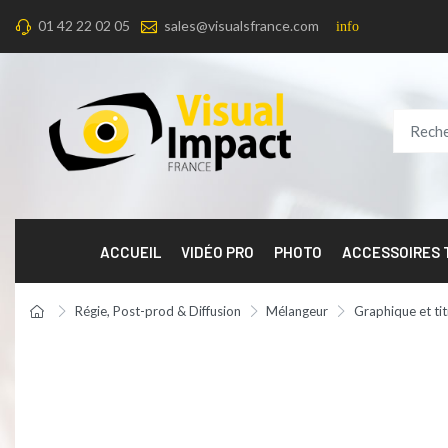
01 42 22 02 05
sales@visualsfrance.com
info
ACCUEIL
VIDÉO PRO
PHOTO
ACCESSOIRES
Régie, Post-prod & Diffusion
Mélangeur
Graphique et ti