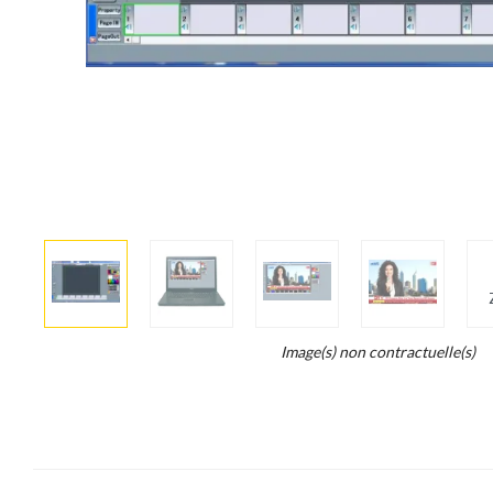
More
×
info
Legend...
Image(s) non contractuelle(s)
Whait
for
it.