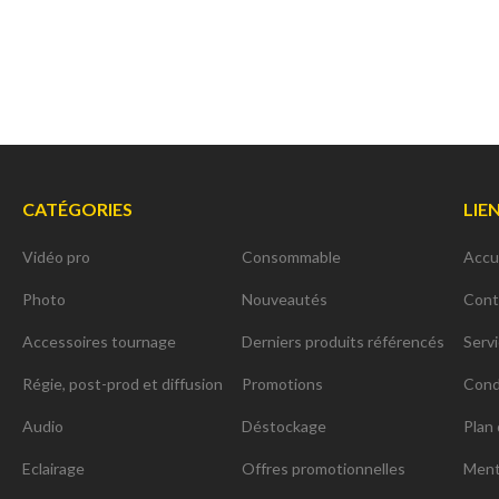
CATÉGORIES
LIE
Vidéo pro
Consommable
Accu
Photo
Nouveautés
Cont
Accessoires tournage
Derniers produits référencés
Serv
Régie, post-prod et diffusion
Promotions
Cond
Audio
Déstockage
Plan 
Eclairage
Offres promotionnelles
Ment