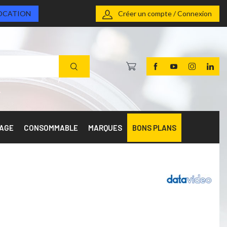
OCATION
Créer un compte / Connexion
RAGE
CONSOMMABLE
MARQUES
BONS PLANS