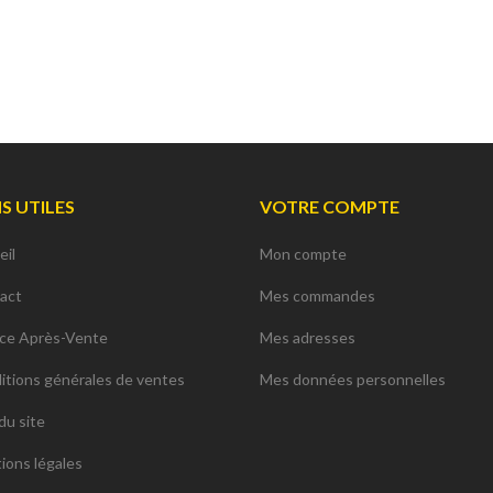
NS UTILES
VOTRE COMPTE
eil
Mon compte
act
Mes commandes
ice Après-Vente
Mes adresses
itions générales de ventes
Mes données personnelles
du site
ions légales