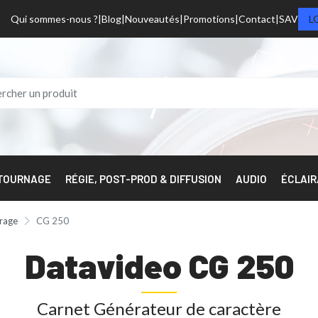
Qui sommes-nous ?
Blog
Nouveautés
Promotions
Contact
SAV
L
 TOURNAGE
RÉGIE, POST-PROD & DIFFUSION
AUDIO
ÉCLAI
trage
CG 250
Datavideo CG 250
Carnet Générateur de caractère