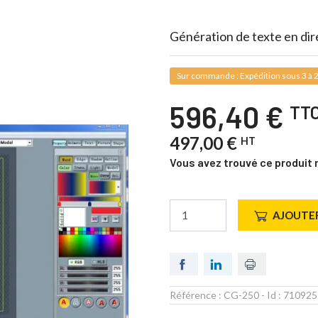
Génération de texte en dir
Sur commande : Expédition sous 3 à 2
596,40 €
TT
497,00 €
HT
Vous avez trouvé ce produit 
AJOUTER
Référence :
CG-250
- Id :
710925