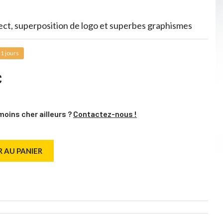
ect, superposition de logo et superbes graphismes
1 jours
C
moins cher ailleurs ?
Contactez-nous !
 AU PANIER