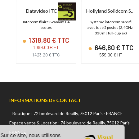
Hollyland Solidcom C1 - 2S
Datavideo ITC 100
Hollyland Solidcom SE Global - 5S
il
Intercom filaire 8 canaux + 4
Système intercom sans fil
z |
postes
avec base 5 postes (2,4GHz |
330 m | full-duplex)
1 318,80 € TTC
TC
646,80 € TTC
1 099,00 € HT
1 423,20 € TTC
539,00 € HT
INFORMATIONS DE CONTACT
Boutique : 72 boulevard de Reuilly, 75012 Paris - FRANCE
Continuer sans accepter
Espace vente & Location : 74 boulevard de Reuilly, 75012 Paris -
FRANCE
Sur ce site, nous utilisons