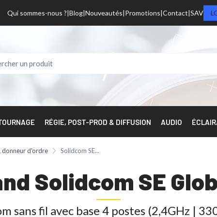
Qui sommes-nous ?
Blog
Nouveautés
Promotions
Contact
SAV
L
 TOURNAGE
RÉGIE, POST-PROD & DIFFUSION
AUDIO
ÉCLAI
 donneur d'ordre
Solidcom SE...
and Solidcom SE Glob
 sans fil avec base 4 postes (2,4GHz | 330