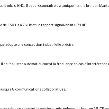
uble micro ENC. Il peut reconnaître dynamiquement le bruit ambiant a
ce de 150 Hz à 7 kHz et un rapport signal/bruit > 71 dB.
ue adopte une conception industrielle précise.
 il peut ajuster automatiquement la fréquence en cas d'interférence 
ge jusqu'à 8 communications collaboratives.
 en sourdine en relevant la perche du microphone. Le bouton MUTE p