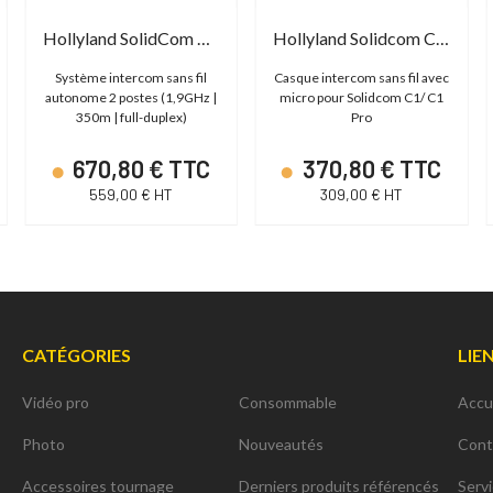
Hollyland SolidCom C1 Pro - 2S HeadSet
Hollyland Solidcom C1 Pro Wireless Stereo Remote Headset
Système intercom sans fil
Casque intercom sans fil avec
autonome 2 postes (1,9GHz |
micro pour Solidcom C1/ C1
350m | full-duplex)
Pro
670,80 € TTC
370,80 € TTC
559,00 € HT
309,00 € HT
CATÉGORIES
LIE
Vidéo pro
Consommable
Accu
Photo
Nouveautés
Cont
Accessoires tournage
Derniers produits référencés
Serv