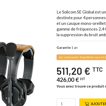
Le Solicom SE Global est un
destinée pour 4 personnes.
et un casque mono-oreillet
gamme de fréquences 2,4 G
la suppression du bruit amb
Garantie
1 an
Sur commande : Expédition sous 3 à 2
511,20 €
TTC
426,00 €
HT
Vous avez trouvé ce produit 
AJOUTER