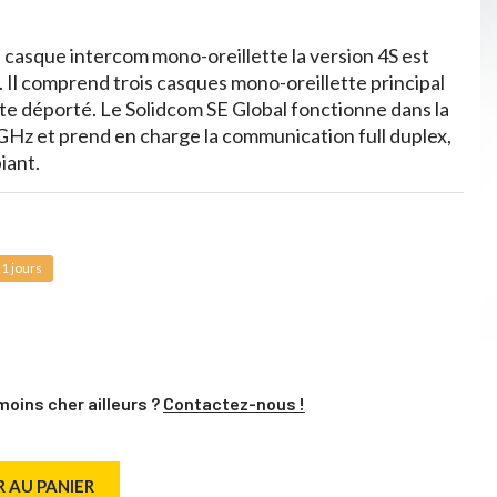
 casque intercom mono-oreillette la version 4S est
 Il comprend trois casques mono-oreillette principal
te déporté. Le Solidcom SE Global fonctionne dans la
Hz et prend en charge la communication full duplex,
iant.
1 jours
moins cher ailleurs ?
Contactez-nous !
 AU PANIER