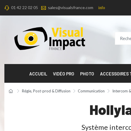
01 42 22 02 05
sales@visualsfrance.com
info
ACCUEIL
VIDÉO PRO
PHOTO
ACCESSOIRES
Régie, Post-prod & Diffusion
Communication
Intercom &
Hollyl
Système intercom