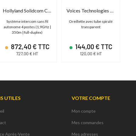
Hollyland Solidcom C1 - 4S
Voices Technologies VT610TC125
Système intercom sans fil
Oreillette avec tube spiralé
Ca
autonome 4 postes (1,9GHz |
transparent
mi
350m | full-duplex)
872,40 € TTC
144,00 € TTC
727,00 € HT
120,00 € HT
NS UTILES
VOTRE COMPTE
eil
Mon compte
act
Mes commandes
ice Après-Vente
Mes adresses