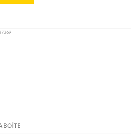
37369
A BOÎTE