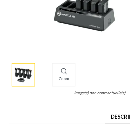
More
×
info
Zoom
Legend...
Image(s) non contractuelle(s)
Whait
for
it.
DESCRI