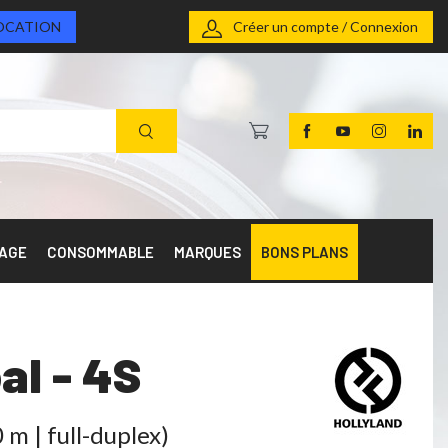
OCATION
Créer un compte / Connexion
RAGE
CONSOMMABLE
MARQUES
BONS PLANS
al - 4S
 m | full-duplex)