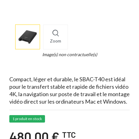
More
×
info
Zoom
Legend...
Whait
Image(s) non contractuelle(s)
for
it.
Compact, léger et durable, le SBAC-T40 est idéal
pour le transfert stable et rapide de fichiers vidéo
4K, la navigation sur poste de travail et le montage
vidéo direct sur les ordinateurs Mac et Windows.
1 produit en stock
480,00 €
TTC