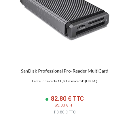
SanDisk Professional Pro-Reader MultiCard
USB2/3
Lecteur de carte CF,SD et microSD (USB-C)
Lec
82,80 € TTC
69,00 € HT
118,80 € TTC