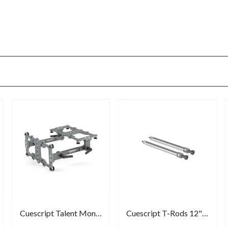
Cuescript Talent Monitor Mount 24''
Cuescript T-Rods 12" with moose bar