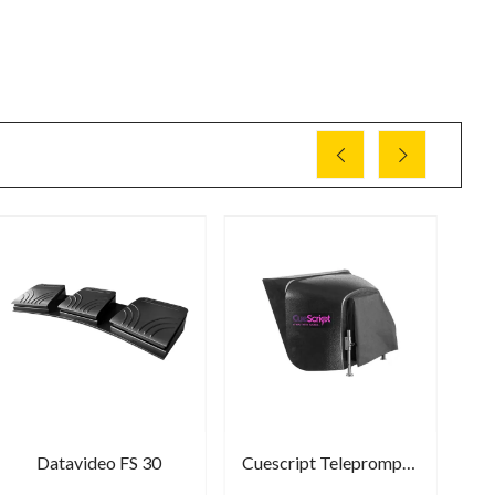
Datavideo FS 30
Cuescript Teleprompter EMC / CSM Hood Large