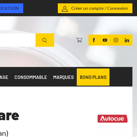
OCATION
Créer un compte / Connexion
RAGE
CONSOMMABLE
MARQUES
BONS PLANS
are
an)