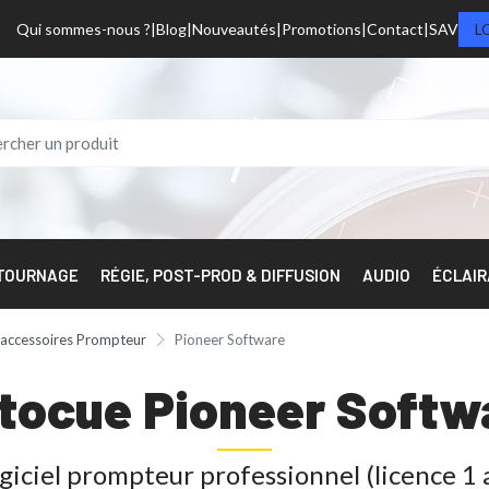
Qui sommes-nous ?
Blog
Nouveautés
Promotions
Contact
SAV
L
 TOURNAGE
RÉGIE, POST-PROD & DIFFUSION
AUDIO
ÉCLAI
t accessoires Prompteur
Pioneer Software
tocue Pioneer Softw
giciel prompteur professionnel (licence 1 