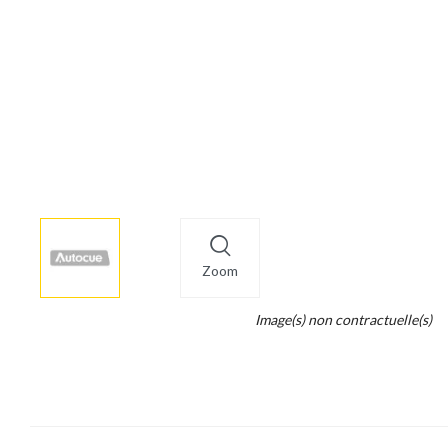
More
×
info
Zoom
Legend...
Image(s) non contractuelle(s)
Whait
for
it.