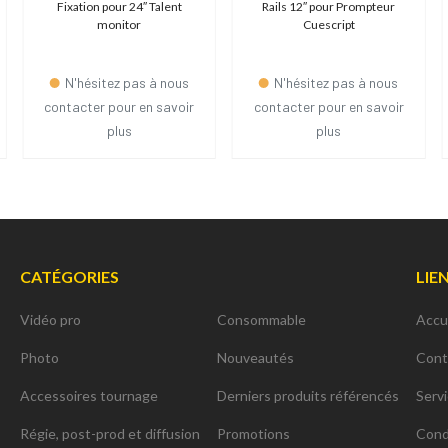
Fixation pour 24″ Talent
Rails 12″ pour Prompteur
monitor
Cuescript
N'hésitez pas à nous
N'hésitez pas à nous
contacter pour en savoir
contacter pour en savoir
plus
plus
CATÉGORIES
LIE
Vidéo pro
Consommable
Accu
Photo
Nouveautés
Cont
Accessoires tournage
Derniers produits référencés
Serv
Régie, post-prod et diffusion
Promotions
Cond