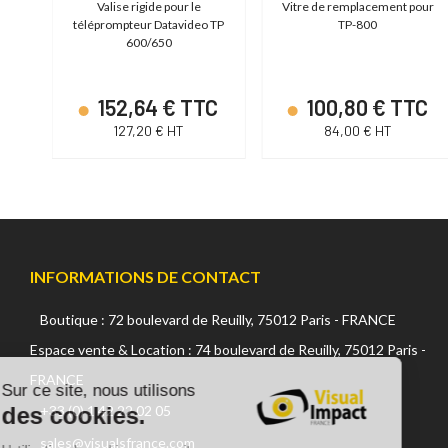
r
Valise rigide pour le
Vitre de remplacement pour
C
téléprompteur Datavideo TP
TP-800
600/650
us
152,64 € TTC
100,80 € TTC
oir
127,20 € HT
84,00 € HT
INFORMATIONS DE CONTACT
Boutique : 72 boulevard de Reuilly, 75012 Paris - FRANCE
Continuer sans accepter
Espace vente & Location : 74 boulevard de Reuilly, 75012 Paris -
FRANCE
Sur ce site, nous utilisons
des cookies.
+33 (0) 1 42 22 02 05
sales@visualsfrance.com