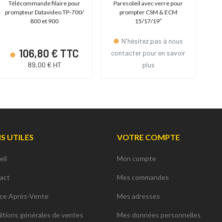
Télécommande filaire pour
Paresoleil avec verre pour
Ki
prompteur Datavideo TP-700/
prompter CSM & ECM
800 et 900
15/17/19″
N'hésitez pas à nous
106,80 € TTC
contacter pour en savoir
89,00 € HT
plus
NS UTILES
VOTRE COMPTE
eil
Mon compte
act
Mes commandes
ice Après-Vente
Mes adresses
itions générales de ventes
Mes données personnelles