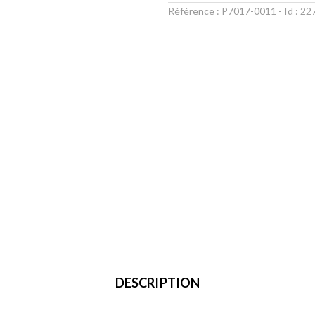
Référence :
P7017-0011
- Id :
22
DESCRIPTION