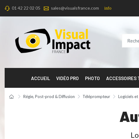
01 42 22 02 05
sales@visualsfrance.com
info
ACCUEIL
VIDÉO PRO
PHOTO
ACCESSOIRES
Régie, Post-prod & Diffusion
Téléprompteur
Logiciels e
Au
Lo