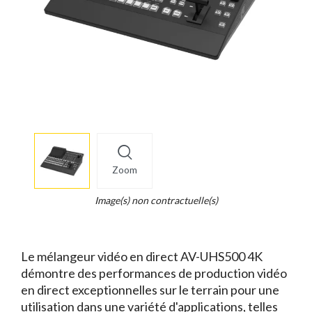
More
×
info
Zoom
Legend...
Whait
Image(s) non contractuelle(s)
for
it.
Le mélangeur vidéo en direct AV-UHS500 4K
démontre des performances de production vidéo
en direct exceptionnelles sur le terrain pour une
utilisation dans une variété d'applications, telles