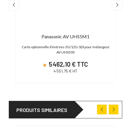
Panasonic AV UHS5M1
r AV
Carte optionnelle d'entrées 3G/12G-SDI pour mélangeur
Carte
AV UHS500
5 462,10 € TTC
4 551,75 € HT
PRODUITS SIMILAIRES