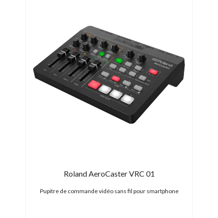
DÉS
-704
n 4K
Roland AeroCaster VRC 01
SDI
Pupitre de commande vidéo sans fil pour smartphone
Méla