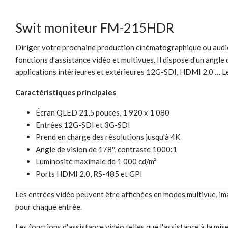
Swit moniteur FM-215HDR
Diriger votre prochaine production cinématographique ou audio
fonctions d'assistance vidéo et multivues. Il dispose d'un angle
applications intérieures et extérieures 12G-SDI, HDMI 2.0 … Les
Caractéristiques principales
Écran QLED 21,5 pouces, 1 920 x 1 080
Entrées 12G-SDI et 3G-SDI
Prend en charge des résolutions jusqu'à 4K
Angle de vision de 178°, contraste 1000:1
Luminosité maximale de 1 000 cd/m²
Ports HDMI 2.0, RS-485 et GPI
Les entrées vidéo peuvent être affichées en modes multivue,
pour chaque entrée.
Les fonctions d'assistance vidéo telles que l'assistance à la mise