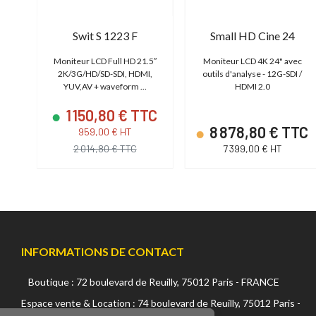
Swit S 1223 F
Small HD Cine 24
 3G-
Moniteur LCD Full HD 21.5″
Moniteur LCD 4K 24" avec
..
2K/3G/HD/SD-SDI, HDMI,
outils d'analyse - 12G-SDI /
YUV,AV + waveform ...
HDMI 2.0
1 150,80 € TTC
TC
8 878,80 € TTC
959,00 € HT
2 014,80 € TTC
7 399,00 € HT
INFORMATIONS DE CONTACT
Boutique : 72 boulevard de Reuilly, 75012 Paris - FRANCE
Continuer sans accepter
Espace vente & Location : 74 boulevard de Reuilly, 75012 Paris -