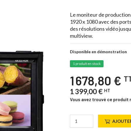
Le moniteur de productio
1920 x 1080 avec des port
des résolutions vidéo jusqu'
multiview.
Disponible en démonstration
1 produit en stock
1 678,80 €
T
1 399,00 €
HT
Vous avez trouvé ce produit 
AJOUTER