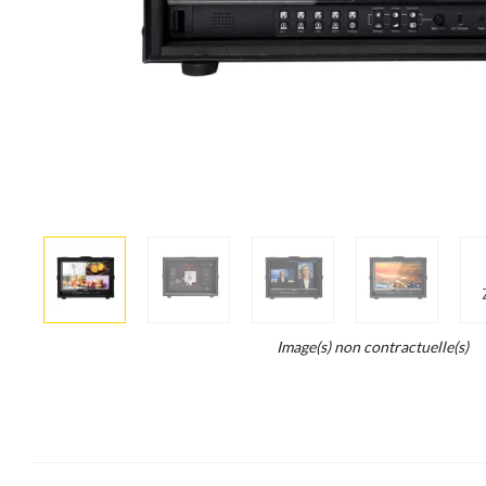
More
×
info
Legend...
Image(s) non contractuelle(s)
Whait
for
it.