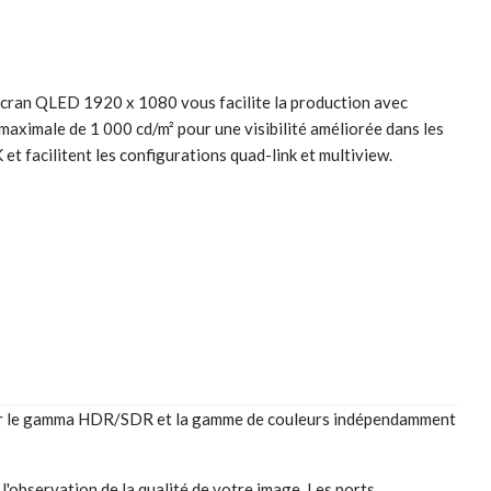
écran QLED 1920 x 1080 vous facilite la production avec
 maximale de 1 000 cd/m² pour une visibilité améliorée dans les
t facilitent les configurations quad-link et multiview.
nner le gamma HDR/SDR et la gamme de couleurs indépendamment
e l'observation de la qualité de votre image. Les ports