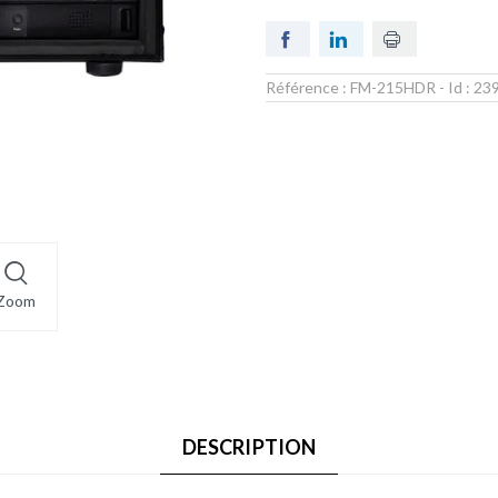
Référence :
FM-215HDR
- Id :
23
Zoom
DESCRIPTION