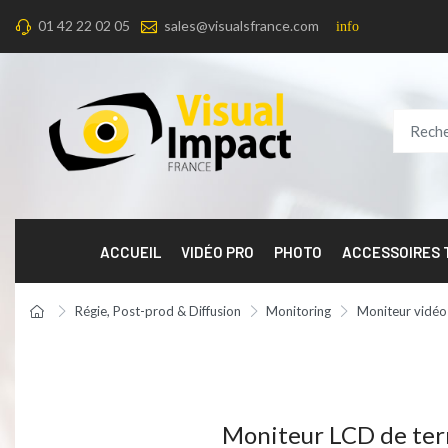
01 42 22 02 05
sales@visualsfrance.com
info
ACCUEIL
VIDÉO PRO
PHOTO
ACCESSOIRES
Régie, Post-prod & Diffusion
Monitoring
Moniteur vidéo
Moniteur LCD de terr