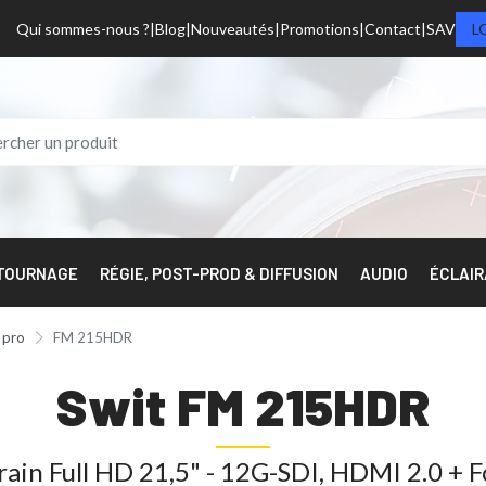
Qui sommes-nous ?
Blog
Nouveautés
Promotions
Contact
SAV
L
 TOURNAGE
RÉGIE, POST-PROD & DIFFUSION
AUDIO
ÉCLAI
 pro
FM 215HDR
Swit FM 215HDR
ain Full HD 21,5" - 12G-SDI, HDMI 2.0 + F