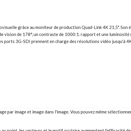
visuelle grâce au moniteur de production Quad-Link 4K 21,5". Son 
 de vision de 178°, un contraste de 1000:1. rapport et une luminosité
 ports 3G-SDI prennent en charge des résolutions vidéo jusqu'à 4K e
 image par image et image dans l'image. Vous pouvez même sélectio
 au point, les vecteurs et le motif oculaire augmentent l'efficacité d