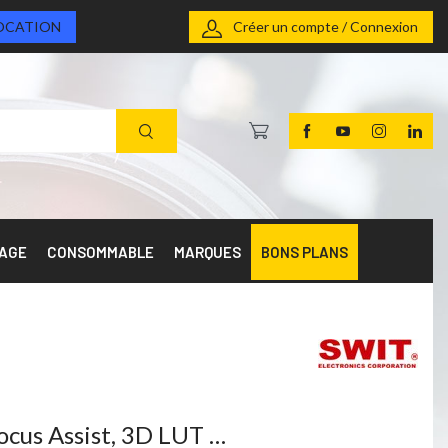
OCATION
Créer un compte / Connexion
RAGE
CONSOMMABLE
MARQUES
BONS PLANS
ocus Assist, 3D LUT …