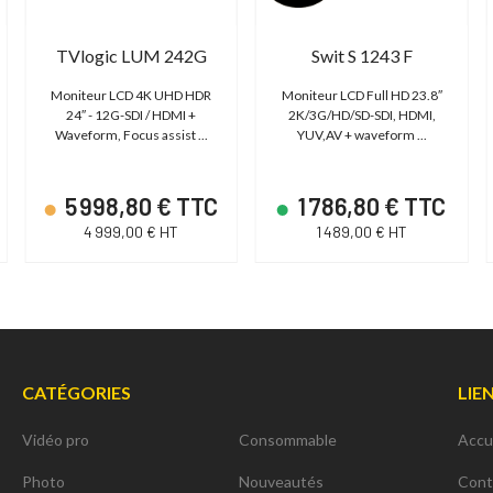
TVlogic LUM 242G
Swit S 1243 F
Moniteur LCD 4K UHD HDR
Moniteur LCD Full HD 23.8″
24″ - 12G-SDI / HDMI +
2K/3G/HD/SD-SDI, HDMI,
Waveform, Focus assist ...
YUV,AV + waveform ...
5 998,80 € TTC
1 786,80 € TTC
4 999,00 € HT
1 489,00 € HT
CATÉGORIES
LIE
Vidéo pro
Consommable
Accu
Photo
Nouveautés
Cont