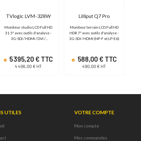
TVlogic LVM-328W
Lilliput Q7 Pro
Moniteur studio LCD Full HD
Moniteur terrain LCD Full HD
Mon
31.5" avec outils d'analyse -
HDR 7" avec outils d'analyse -
3G-SDI / HDMI / DVI /
3G-SDI / HDMI (NP-F et LP-E6)
Analogique
5 395,20 € TTC
588,00 € TTC
4 496,00 € HT
490,00 € HT
NS UTILES
VOTRE COMPTE
eil
Mon compte
act
Mes commandes