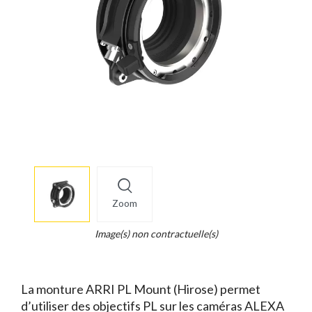
More
×
info
Zoom
Legend...
Whait
Image(s) non contractuelle(s)
for
it.
La monture ARRI PL Mount (Hirose) permet
d’utiliser des objectifs PL sur les caméras ALEXA