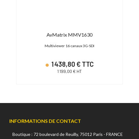
AvMatrix MMV1630
uts for
Multiviewer 16 canaux 3G-SDI
Splitt
1 438,80 € TTC
1 199,00 € HT
INFORMATIONS DE CONTACT
Boutique : 72 boulevard de Reuilly, 75012 Paris - FRANCE