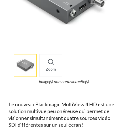
More
×
info
Zoom
Legend...
Whait
Image(s) non contractuelle(s)
for
it.
Le nouveau Blackmagic MultiView 4 HD est une
solution multivue peu onéreuse qui permet de
visionner simultanément quatre sources vidéo
SDI différentes sur un seul écran !