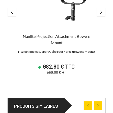
et 1
Nanlite Projection Attachment Bowens
Na
Mount
Iris 
owens
Nez optique et support Gobo pour Forza (Bowens Mount)
682,80 € TTC
569,00 € HT
PRODUITS SIMILAIRES