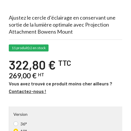
it.
Ajustez le cercle d’éclairage en conservant une
sortie de la lumière optimale avec Projection
Attachment Bowens Mount
11 produit(s) en stock
322,80 €
TTC
269,00 €
HT
Vous avez trouvé ce produit moins cher ailleurs ?
Contactez-nous !
Version
36°