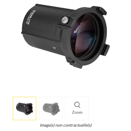
More
×
info
Zoom
Legend...
Whait
Image(s) non contractuelle(s)
for