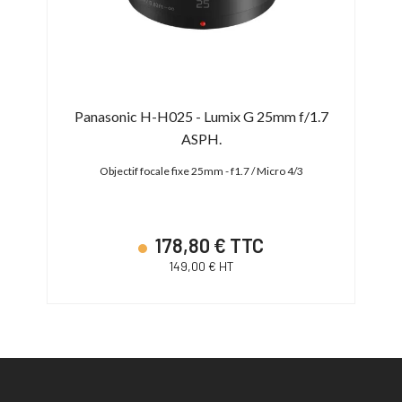
 7-
Panasonic H-H025 - Lumix G 25mm f/1.7
S
ASPH.
 MFT
Objectif focale fixe 25mm - f1.7 / Micro 4/3
Object
178,80 € TTC
149,00 € HT