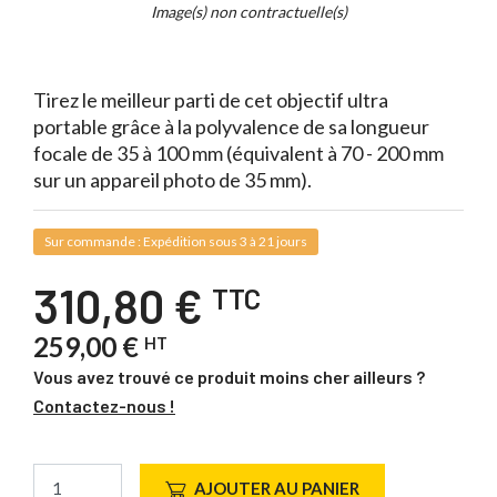
Whait
Image(s) non contractuelle(s)
for
it.
Tirez le meilleur parti de cet objectif ultra
portable grâce à la polyvalence de sa longueur
focale de 35 à 100 mm (équivalent à 70 - 200 mm
sur un appareil photo de 35 mm).
Sur commande : Expédition sous 3 à 21 jours
310,80 €
TTC
259,00 €
HT
Vous avez trouvé ce produit moins cher ailleurs ?
Contactez-nous !
AJOUTER AU PANIER