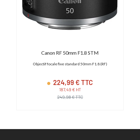
Canon RF 50mm F1.8 STM
anon RF
Objectif focale fixe standard 50mm F1.8 (RF)
Obje
224,99 € TTC
187,49 € HT
249,98 € TTC