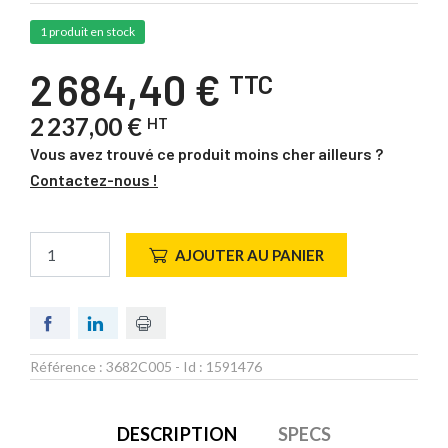
1 produit en stock
2 684,40 €
TTC
2 237,00 €
HT
Vous avez trouvé ce produit moins cher ailleurs ?
Contactez-nous !
AJOUTER AU PANIER
Référence :
3682C005
- Id :
1591476
DESCRIPTION
SPECS