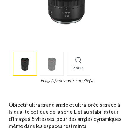
More
×
info
Zoom
Legend...
Whait
Image(s) non contractuelle(s)
for
it.
Objectif ultra grand angle et ultra-précis grâce à
la qualité optique de la série L et au stabilisateur
d'image à 5 vitesses, pour des angles dynamiques
même dans les espaces restreints