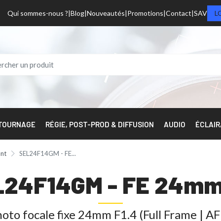
Qui sommes-nous ?
Blog
Nouveautés
Promotions
Contact
SAV
L
 TOURNAGE
RÉGIE, POST-PROD & DIFFUSION
AUDIO
ÉCLAI
unt
SEL24F14GM - FE...
L24F14GM - FE 24mm 
oto focale fixe 24mm F1.4 (Full Frame | A