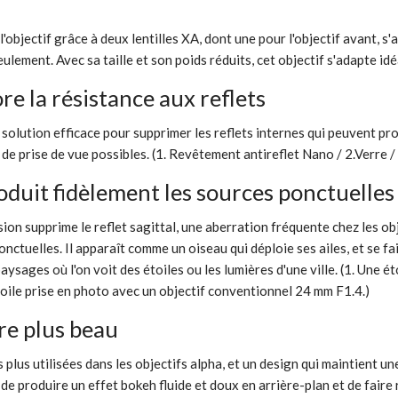
'objectif grâce à deux lentilles XA, dont une pour l'objectif avant, 
ment. Avec sa taille et son poids réduits, cet objectif s'adapte id
e la résistance aux reflets
solution efficace pour supprimer les reflets internes qui peuvent pr
e prise de vue possibles. (1. Revêtement antireflet Nano / 2.Verre /
oduit fidèlement les sources ponctuelles
ion supprime le reflet sagittal, une aberration fréquente chez les ob
nctuelles. Il apparaît comme un oiseau qui déploie ses ailes, et se fa
aysages où l'on voit des étoiles ou les lumières d'une ville. (1. Un
étoile prise en photo avec un objectif conventionnel 24 mm F1.4.)
re plus beau
 plus utilisées dans les objectifs alpha, et un design qui maintient 
de produire un effet bokeh fluide et doux en arrière-plan et de faire r