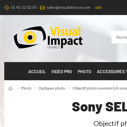
01 42 22 02 05
sales@visualsfrance.com
info
ACCUEIL
VIDÉO PRO
PHOTO
ACCESSOIRES
Photo
Optiques photo
Objectif photo monture E/A-mo
Sony SE
Objectif ph