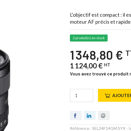
L'objectif est compact : il e
moteur AF précis et rapide,
2 produit(s) en stock
1 348,80 €
T
1 124,00 €
HT
Vous avez trouvé ce produit 
AJOUTER
Référence :
SEL24F14GM.SYX
- I