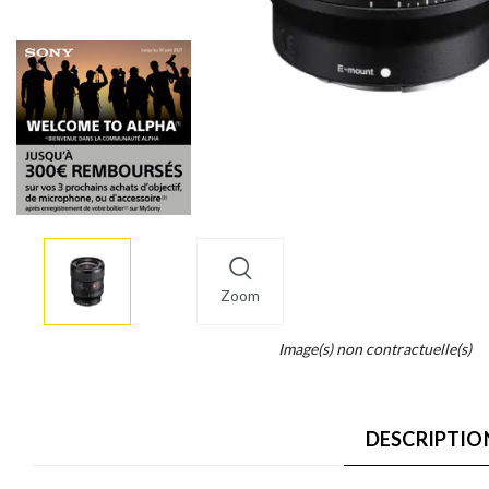
More
×
info
Zoom
Legend...
Image(s) non contractuelle(s)
Whait
for
it.
DESCRIPTIO