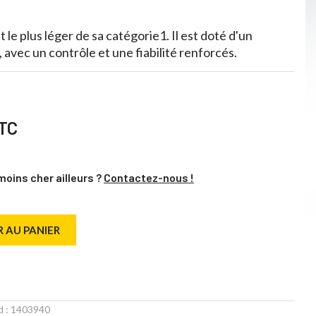
st le plus léger de sa catégorie1. Il est doté d'un
 avec un contrôle et une fiabilité renforcés.
TC
moins cher ailleurs ?
Contactez-nous !
 AU PANIER
d :
1403940