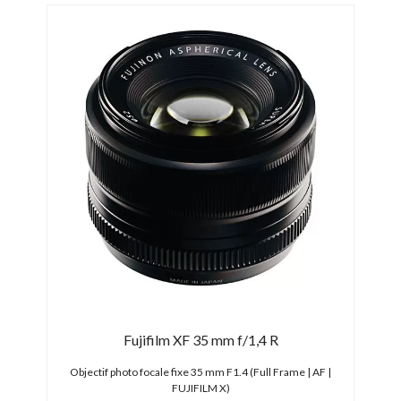
Fujifilm XF 35 mm f/1,4 R
F
| APS-C
Objectif photo focale fixe 35 mm F1.4 (Full Frame | AF |
Objec
FUJIFILM X)