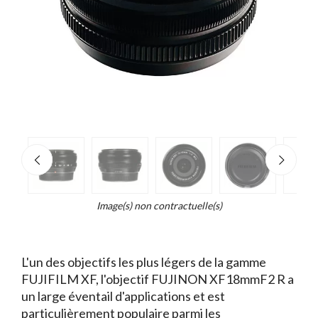
e
×
Zoo
d...
t
Image(s) non contractuelle(s)
L'un des objectifs les plus légers de la gamme
FUJIFILM XF, l'objectif FUJINON XF18mmF2 R a
un large éventail d'applications et est
particulièrement populaire parmi les