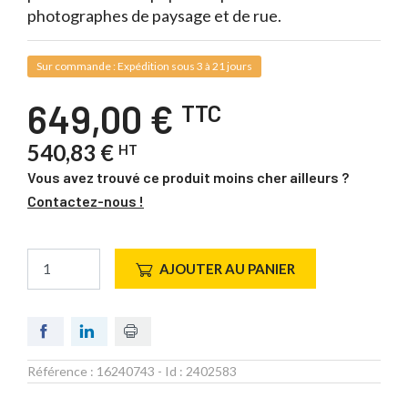
photographes de paysage et de rue.
Sur commande : Expédition sous 3 à 21 jours
649,00 €
TTC
540,83 €
HT
Vous avez trouvé ce produit moins cher ailleurs ?
Contactez-nous !
AJOUTER AU PANIER
Référence :
16240743
- Id :
2402583