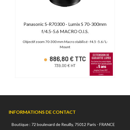
Panasonic S-R70300 - Lumix S 70-300mm
Pan
f/4.5-5.6 MACRO O.I.S.
| AF)
Ob
Objectif zoom 70-300 mm Macro stabilisé - f4.5 -5.6 / L-
Mount
886,80 € TTC
739,00 € HT
INFORMATIONS DE CONTACT
Boutique : 72 boulevard de Reuilly, 75012 Paris - FRANCE