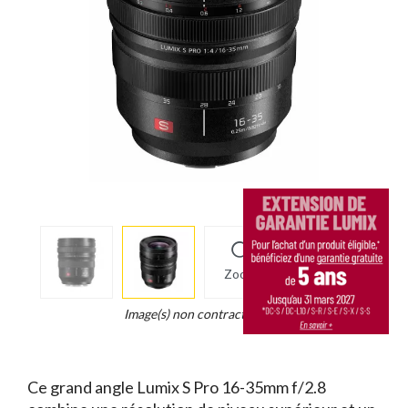
More
×
info
Zoom
Legend...
Whait
Image(s) non contractuelle(s)
for
it.
Ce grand angle Lumix S Pro 16-35mm f/2.8